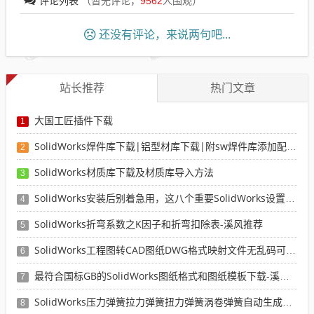
评论列表
（暂无评论，
9562
人围观）
还没有评论，来说两句吧...
站长推荐
热门文章
大国工匠插件下载
1
SolidWorks焊件库下载|铝型材库下载|附sw焊件库添加配置使用教程
2
SolidWorks材质库下载及材质库导入方法
3
SolidWorks安装后别着急用，这八个重要SolidWorks设置可以提高你的画图效率
4
SolidWorks折弯系数之K因子和折弯扣除表-溪风推荐
5
SolidWorks工程图转CAD图纸DWG格式映射文件无乱码可分层-溪风亲测推荐
6
最符合国标GB的SolidWorks图纸格式和图纸模板下载-溪风专用版
7
SolidWorks压力弹簧拉力弹簧扭力弹簧涡卷弹簧自动生成宏程序下载
8