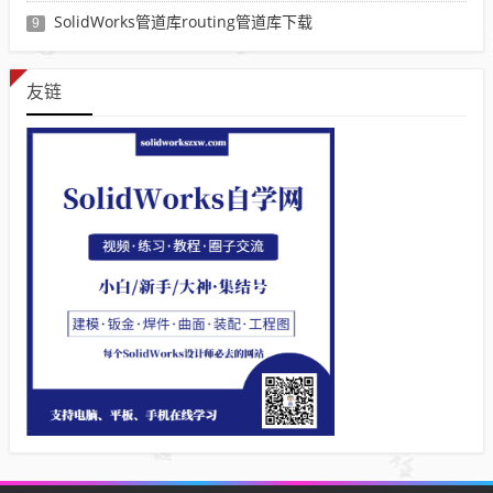
SolidWorks管道库routing管道库下载
9
友链