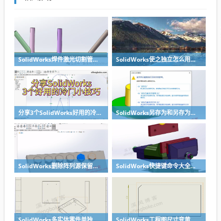
SolidWorks焊件激光切割管口对接无干涉处理方法，不需要坡口
SolidWorks使之独立怎么用？溪风一个视频教会你
分享3个SolidWorks好用的冷门小技巧
SolidWorks另存为和另存为副本区别？
SolidWorks删除阵列源保留后面阵列的方法汇总
SolidWorks快捷键命令大全之复制粘贴零件，提高装配效率
SolidWorks多实体零件单独出某个实体工程图的方法分享
SolidWorks工程图尺寸变黄丢失了怎么办？合理标注很重要