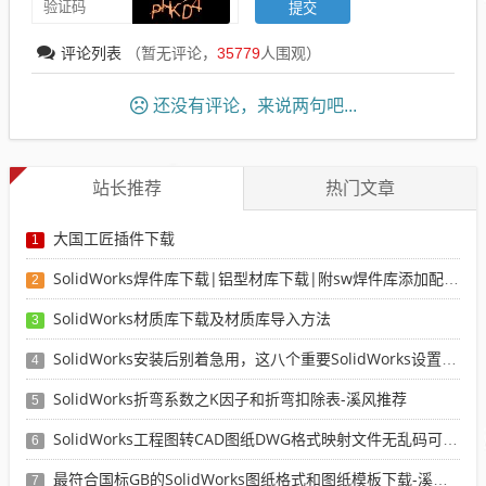
评论列表
（暂无评论，
35779
人围观）
还没有评论，来说两句吧...
站长推荐
热门文章
大国工匠插件下载
1
SolidWorks焊件库下载|铝型材库下载|附sw焊件库添加配置使用教程
2
SolidWorks材质库下载及材质库导入方法
3
SolidWorks安装后别着急用，这八个重要SolidWorks设置可以提高你的画图效率
4
SolidWorks折弯系数之K因子和折弯扣除表-溪风推荐
5
SolidWorks工程图转CAD图纸DWG格式映射文件无乱码可分层-溪风亲测推荐
6
最符合国标GB的SolidWorks图纸格式和图纸模板下载-溪风专用版
7