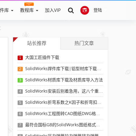
件库
教程库
加入VIP
登陆
享
站长推荐
热门文章
大国工匠插件下载
1
SolidWorks焊件库下载|铝型材库下载|附sw焊件库添加配置使用教程
2
SolidWorks材质库下载及材质库导入方法
3
SolidWorks安装后别着急用，这八个重要SolidWorks设置可以提高你的画图效率
4
SolidWorks折弯系数之K因子和折弯扣除表-溪风推荐
5
SolidWorks工程图转CAD图纸DWG格式映射文件无乱码可分层-溪风亲测推荐
6
最符合国标GB的SolidWorks图纸格式和图纸模板下载-溪风专用版
7
SolidWorks压力弹簧拉力弹簧扭力弹簧涡卷弹簧自动生成宏程序下载