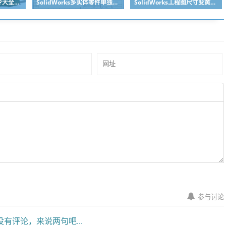
SolidWorks快捷键命令大全之复制粘贴零件，提高装配效率
SolidWorks多实体零件单独出某个实体工程图的方法分享
SolidWorks工程图尺寸变黄丢失了怎么办？合理标注很重要
参与讨论
有评论，来说两句吧...