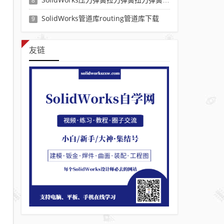
8
SolidWorks管道库routing管道库下载
9
友链