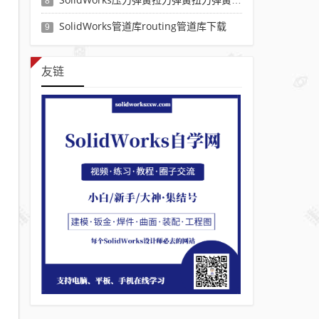
8
SolidWorks管道库routing管道库下载
9
友链