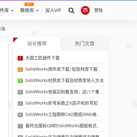
件库
教程库
加入VIP
登陆
必备
站长推荐
热门文章
大国工匠插件下载
1
SolidWorks焊件库下载|铝型材库下载|附sw焊件库添加配置使用教程
2
SolidWorks材质库下载及材质库导入方法
3
SolidWorks安装后别着急用，这八个重要SolidWorks设置可以提高你的画图效率
4
SolidWorks折弯系数之K因子和折弯扣除表-溪风推荐
5
SolidWorks工程图转CAD图纸DWG格式映射文件无乱码可分层-溪风亲测推荐
6
最符合国标GB的SolidWorks图纸格式和图纸模板下载-溪风专用版
7
SolidWorks压力弹簧拉力弹簧扭力弹簧涡卷弹簧自动生成宏程序下载