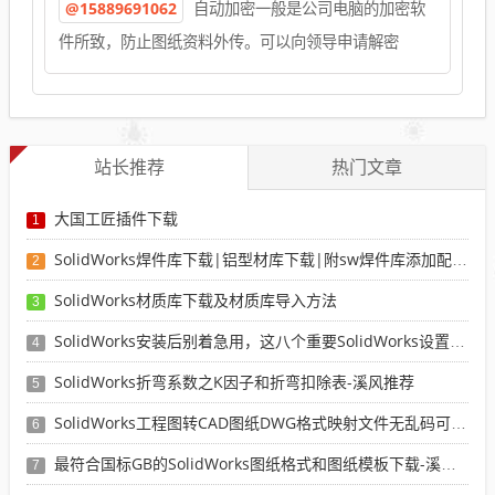
@15889691062
自动加密一般是公司电脑的加密软
件所致，防止图纸资料外传。可以向领导申请解密
站长推荐
热门文章
大国工匠插件下载
1
SolidWorks焊件库下载|铝型材库下载|附sw焊件库添加配置使用教程
2
SolidWorks材质库下载及材质库导入方法
3
SolidWorks安装后别着急用，这八个重要SolidWorks设置可以提高你的画图效率
4
SolidWorks折弯系数之K因子和折弯扣除表-溪风推荐
5
SolidWorks工程图转CAD图纸DWG格式映射文件无乱码可分层-溪风亲测推荐
6
最符合国标GB的SolidWorks图纸格式和图纸模板下载-溪风专用版
7