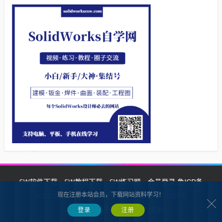
SW软件下载
SW教程下载
SW练习题
会员登录
鲁ICP备
现在注册本站会员，下载网站资料学习！
2021002287号-1鲁公网安备 37132902372928号
SW自学网
Z-BlogPHP
基于
搭建
登录
注册