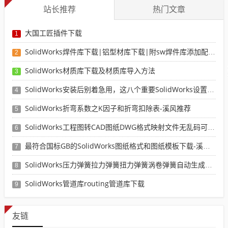
站长推荐
热门文章
大国工匠插件下载
1
SolidWorks焊件库下载|铝型材库下载|附sw焊件库添加配置使用教程
2
SolidWorks材质库下载及材质库导入方法
3
SolidWorks安装后别着急用，这八个重要SolidWorks设置可以提高你的画图效率
4
SolidWorks折弯系数之K因子和折弯扣除表-溪风推荐
5
SolidWorks工程图转CAD图纸DWG格式映射文件无乱码可分层-溪风亲测推荐
6
最符合国标GB的SolidWorks图纸格式和图纸模板下载-溪风专用版
7
SolidWorks压力弹簧拉力弹簧扭力弹簧涡卷弹簧自动生成宏程序下载
8
SolidWorks管道库routing管道库下载
9
友链