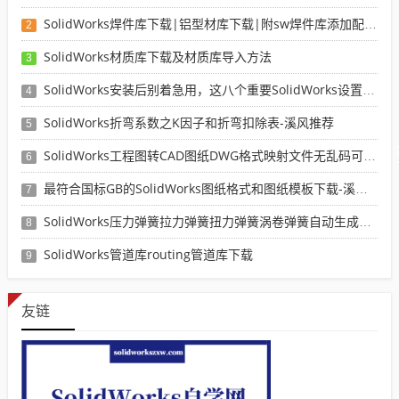
SolidWorks焊件库下载|铝型材库下载|附sw焊件库添加配置使用教程
2
SolidWorks材质库下载及材质库导入方法
3
SolidWorks安装后别着急用，这八个重要SolidWorks设置可以提高你的画图效率
4
SolidWorks折弯系数之K因子和折弯扣除表-溪风推荐
5
SolidWorks工程图转CAD图纸DWG格式映射文件无乱码可分层-溪风亲测推荐
6
最符合国标GB的SolidWorks图纸格式和图纸模板下载-溪风专用版
7
SolidWorks压力弹簧拉力弹簧扭力弹簧涡卷弹簧自动生成宏程序下载
8
SolidWorks管道库routing管道库下载
9
友链