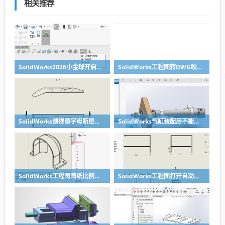
相关推荐
SolidWorks2026小金球开启方法realview功能开启
SolidWorks工程图转DWG映射文件制作方法
SolidWorks剖视图字母断层无需手动修改，设置一下就好
SolidWorks气缸装配后不能移动？溪风给你解决方法
SolidWorks工程图图纸比例修改快速方法
SolidWorks工程图打开自动全屏方法