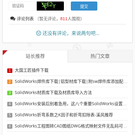
评论列表
（暂无评论，
811
人围观）
还没有评论，来说两句吧...
站长推荐
热门文章
大国工匠插件下载
1
SolidWorks焊件库下载|铝型材库下载|附sw焊件库添加配置使用教程
2
SolidWorks材质库下载及材质库导入方法
3
SolidWorks安装后别着急用，这八个重要SolidWorks设置可以提高你的画图效率
4
SolidWorks折弯系数之K因子和折弯扣除表-溪风推荐
5
SolidWorks工程图转CAD图纸DWG格式映射文件无乱码可分层-溪风亲测推荐
6