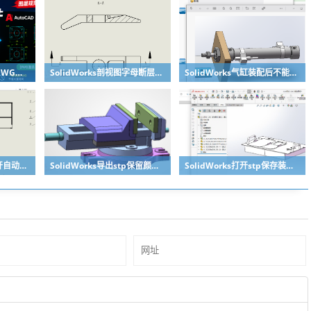
SolidWorks工程图转DWG映射文件制作方法
SolidWorks剖视图字母断层无需手动修改，设置一下就好
SolidWorks气缸装配后不能移动？溪风给你解决方法
SolidWorks工程图打开自动全屏方法
SolidWorks导出stp保留颜色的关键两点要做到
SolidWorks打开stp保存装配体子零件没有保存怎么办？