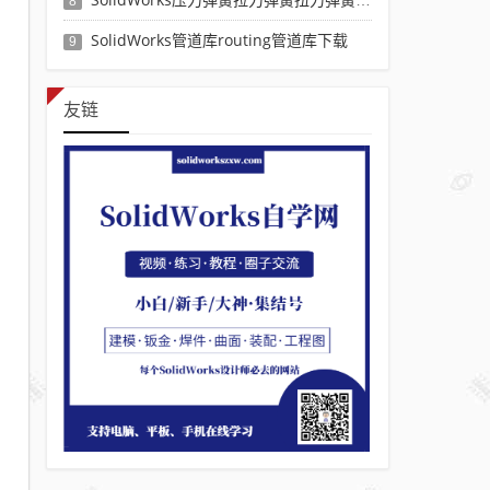
8
SolidWorks管道库routing管道库下载
9
友链