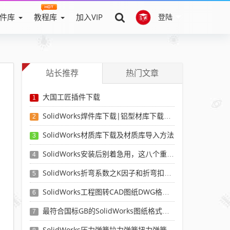
件库
教程库
加入VIP
登陆
站长推荐
热门文章
大国工匠插件下载
1
SolidWorks焊件库下载|铝型材库下载|附sw焊件库添加配置使用教程
2
SolidWorks材质库下载及材质库导入方法
3
SolidWorks安装后别着急用，这八个重要SolidWorks设置可以提高你的画图效率
4
SolidWorks折弯系数之K因子和折弯扣除表-溪风推荐
5
SolidWorks工程图转CAD图纸DWG格式映射文件无乱码可分层-溪风亲测推荐
6
最符合国标GB的SolidWorks图纸格式和图纸模板下载-溪风专用版
7
SolidWorks压力弹簧拉力弹簧扭力弹簧涡卷弹簧自动生成宏程序下载