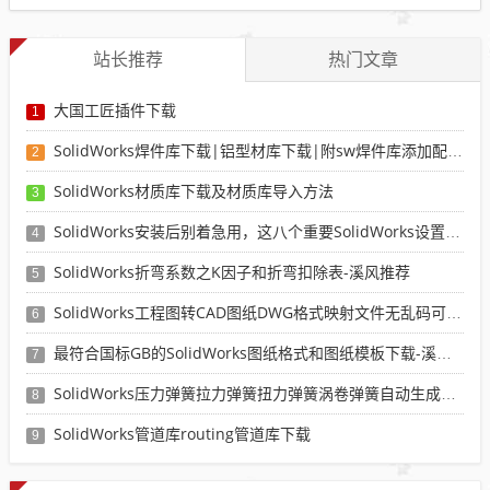
站长推荐
热门文章
大国工匠插件下载
1
SolidWorks焊件库下载|铝型材库下载|附sw焊件库添加配置使用教程
2
SolidWorks材质库下载及材质库导入方法
3
SolidWorks安装后别着急用，这八个重要SolidWorks设置可以提高你的画图效率
4
SolidWorks折弯系数之K因子和折弯扣除表-溪风推荐
5
SolidWorks工程图转CAD图纸DWG格式映射文件无乱码可分层-溪风亲测推荐
6
最符合国标GB的SolidWorks图纸格式和图纸模板下载-溪风专用版
7
SolidWorks压力弹簧拉力弹簧扭力弹簧涡卷弹簧自动生成宏程序下载
8
SolidWorks管道库routing管道库下载
9