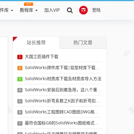
件库
教程库
加入VIP
登陆
站长推荐
热门文章
大国工匠插件下载
1
SolidWorks焊件库下载|铝型材库下载|附sw焊件库添加配置使用教程
2
SolidWorks材质库下载及材质库导入方法
3
SolidWorks安装后别着急用，这八个重要SolidWorks设置可以提高你的画图效率
4
SolidWorks折弯系数之K因子和折弯扣除表-溪风推荐
5
SolidWorks工程图转CAD图纸DWG格式映射文件无乱码可分层-溪风亲测推荐
6
最符合国标GB的SolidWorks图纸格式和图纸模板下载-溪风专用版
7
SolidWorks压力弹簧拉力弹簧扭力弹簧涡卷弹簧自动生成宏程序下载