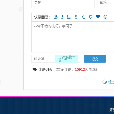
快捷回复：
评论列表
（暂无评论，
10912
人围观）
还没
SW软件下载
S
海