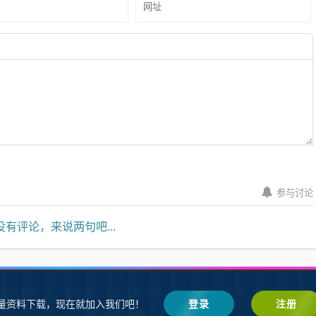
参与讨论
有评论，来说两句吧...
W教程下载
SW练习题
会员登录
鲁ICP备2021002287号-1鲁公网安备 37
量资料下载，现在就加入我们吧！
登录
注册
SW自学网
Z-BlogPHP
基于
搭建