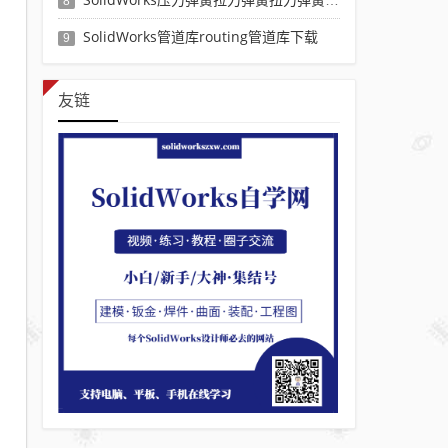
8
SolidWorks管道库routing管道库下载
9
友链