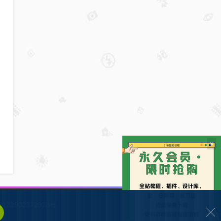
×
132902372928号