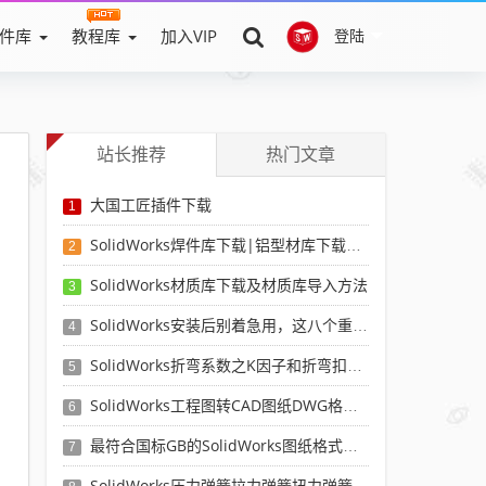
件库
教程库
加入VIP
登陆
站长推荐
热门文章
大国工匠插件下载
1
SolidWorks焊件库下载|铝型材库下载|附sw焊件库添加配置使用教程
2
SolidWorks材质库下载及材质库导入方法
3
SolidWorks安装后别着急用，这八个重要SolidWorks设置可以提高你的画图效率
4
SolidWorks折弯系数之K因子和折弯扣除表-溪风推荐
5
SolidWorks工程图转CAD图纸DWG格式映射文件无乱码可分层-溪风亲测推荐
6
最符合国标GB的SolidWorks图纸格式和图纸模板下载-溪风专用版
7
SolidWorks压力弹簧拉力弹簧扭力弹簧涡卷弹簧自动生成宏程序下载