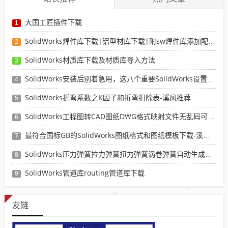
大国工匠插件下载
1
SolidWorks焊件库下载|铝型材库下载|附sw焊件库添加配置使用教程
2
SolidWorks材质库下载及材质库导入方法
3
SolidWorks安装后别着急用，这八个重要SolidWorks设置可以提高你的画图效率
4
SolidWorks折弯系数之K因子和折弯扣除表-溪风推荐
5
SolidWorks工程图转CAD图纸DWG格式映射文件无乱码可分层-溪风亲测推荐
6
最符合国标GB的SolidWorks图纸格式和图纸模板下载-溪风专用版
7
SolidWorks压力弹簧拉力弹簧扭力弹簧涡卷弹簧自动生成宏程序下载
8
SolidWorks管道库routing管道库下载
9
友链