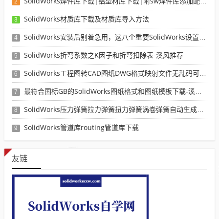
SolidWorks焊件库下载|铝型材库下载|附sw焊件库添加配置使用教程
2
SolidWorks材质库下载及材质库导入方法
3
SolidWorks安装后别着急用，这八个重要SolidWorks设置可以提高你的画图效率
4
SolidWorks折弯系数之K因子和折弯扣除表-溪风推荐
5
SolidWorks工程图转CAD图纸DWG格式映射文件无乱码可分层-溪风亲测推荐
6
最符合国标GB的SolidWorks图纸格式和图纸模板下载-溪风专用版
7
SolidWorks压力弹簧拉力弹簧扭力弹簧涡卷弹簧自动生成宏程序下载
8
SolidWorks管道库routing管道库下载
9
友链