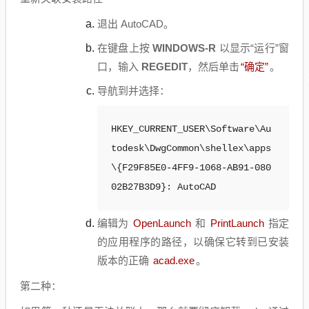
退出 AutoCAD。
在键盘上按
WINDOWS-R
以显示“运行”窗
口，输入
REGEDIT
，然后单击
“确定”
。
导航到并选择：
HKEY_CURRENT_USER\Software\Au
todesk\DwgCommon\shellex\apps
\{F29F85E0-4FF9-1068-AB91-080
02B27B3D9}: AutoCAD
编辑为
OpenLaunch
和
PrintLaunch
指定
的应用程序的路径，以确保它转到已安装
版本的正确
acad.exe
。
第二种：