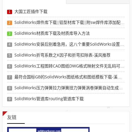
大国工匠插件下载
1
SolidWorks焊件库下载|铝型材库下载|附sw焊件库添加配置使用教程
2
SolidWorks材质库下载及材质库导入方法
3
SolidWorks安装后别着急用，这八个重要SolidWorks设置可以提高你的画图效率
4
SolidWorks折弯系数之K因子和折弯扣除表-溪风推荐
5
SolidWorks工程图转CAD图纸DWG格式映射文件无乱码可分层-溪风亲测推荐
6
最符合国标GB的SolidWorks图纸格式和图纸模板下载-溪风专用版
7
SolidWorks压力弹簧拉力弹簧扭力弹簧涡卷弹簧自动生成宏程序下载
8
SolidWorks管道库routing管道库下载
9
友链