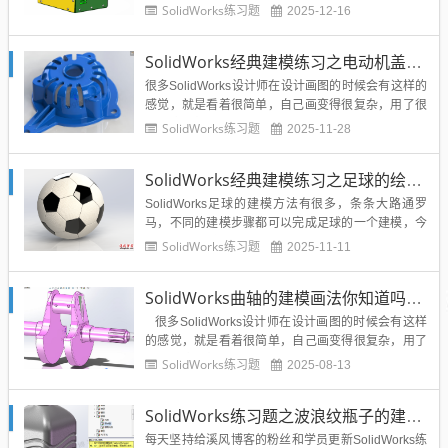
而又不敢全套使用的方法。所以自上而下设计有优
SolidWorks练习题
2025-12-16
点：从SolidWorks装配体环境开始建模，每个零件都
可以相互参考，尺寸修改方便。也有很严重的缺点：
SolidWorks经典建模练习之电动机盖的绘制，拉伸切除阵列等常规命令搞定
自上而下设计的图纸，虽然尺寸方便修改，但是...
很多SolidWorks设计师在设计画图的时候会有这样的
感觉，就是看着很简单，自己画变得很复杂，用了很
多的命令特征，而同事朋友等等却用了几个简单的命
SolidWorks练习题
2025-11-28
令就可以达到效果。出现这个情况与我们的设计思路
有关系，同样也关系到我们的画图经验，画的图多
SolidWorks经典建模练习之足球的绘制，SW足球方法很多，这个最简单
了，在遇到新图的时候就会胸有成竹，所以，多实战
积攒经验，也会达...
SolidWorks足球的建模方法有很多，条条大路通罗
马，不同的建模步骤都可以完成足球的一个建模，今
天溪风给大家分享的这个SolidWorks足球的建模方
SolidWorks练习题
2025-11-11
法，都是用到SolidWorks常规的建模命令，大多数So
lidWorks粉丝和学员都可以接受，不妨就来操练一
SolidWorks曲轴的建模画法你知道吗？实战练习教程分享
下，巩固建模思路和命令的使用。Sol...
很多SolidWorks设计师在设计画图的时候会有这样
的感觉，就是看着很简单，自己画变得很复杂，用了
很多的命令特征，而同事朋友等等却用了几个简单的
SolidWorks练习题
2025-08-13
命令就可以达到效果。出现这个情况与我们的设计思
路有关系，同样也关系到我们的画图经验，画的图多
SolidWorks练习题之波浪纹瓶子的建模，常规命令巩固练习
了，在遇到新图的时候就会胸有成竹，所...
每天坚持给溪风博客的粉丝和学员更新SolidWorks练