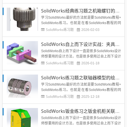
焊件模块的练习题，你会发现利用我们的SolidWorks
焊件模块，设计绘制一些钢架、结构件制作的支架、
SolidWorks经典练习题之机箱螺钉的建模，常规命令练习
护栏等等都非常的方便，尤其是我们配置了S...
学习SolidWorks最好的方法就是要SolidWorks教程+
SolidWorks练习。也就是在看SolidWorks教程的同
时，一定要做SolidWorks练习，才能手脑并用，将So
SolidWorks练习题
2026-02-03
lidWorks命令和设计融会贯通。而SolidWorks练习不
要盲目的练习，不要说我画出来，就完了，画不出来
SolidWorks自上而下设计实战：夹具的建模
就...
SolidWorks自上而下设计一直是很多SolidWorks设计
师想要用的设计方法，也是很多使用过自上而下设计
而又不敢全套使用的方法。所以自上而下设计有优
SolidWorks练习题
2026-01-18
点：从SolidWorks装配体环境开始建模，每个零件都
可以相互参考，尺寸修改方便。...
SolidWorks练习题之联轴器模型的绘制，简单
学习SolidWorks最好的方法就是要SolidWorks教程+
SolidWorks练习。也就是在看SolidWorks教程的同
时，一定要做SolidWorks练习，才能手脑并用，将So
SolidWorks练习题
2025-12-18
lidWorks命令和设计融会贯通。而SolidWorks练习不
要盲目的练习，不要说我画出来，就完了，画不出来
SolidWorks钣金练习之钣金机柜关联设计练习，自上而下设计关联初体验
就...
SolidWorks自上而下设计一直是很多SolidWorks设计
师想要用的设计方法，也是很多使用过自上而下设计