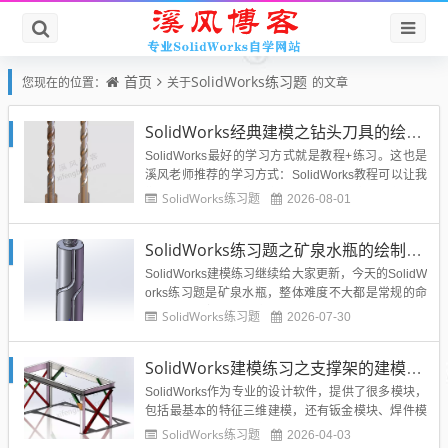
首页
SolidWorks练习题
您现在的位置：
关于
的文章
SolidWorks经典建模之钻头刀具的绘制，螺纹收尾是关键技巧
SolidWorks最好的学习方式就是教程+练习。这也是
溪风老师推荐的学习方式：SolidWorks教程可以让我
们零基础尤其是初学者学到SolidWorks命令的使用，
SolidWorks练习题
2026-08-01
以及老师的SolidWorks实战经验。SolidWorks练习则
会巩固我们的所学。所以一定要多做SolidWorks练
SolidWorks练习题之矿泉水瓶的绘制，难度不大主要是顶部螺纹的处理
习！今天给大...
SolidWorks建模练习继续给大家更新，今天的SolidW
orks练习题是矿泉水瓶，整体难度不大都是常规的命
令，拓展了投影曲线命令，比较的简单，希望大家可
SolidWorks练习题
2026-07-30
以自己动手练习一下，拓宽自己的技能，增加建模的
技巧和感觉，为以后设计建模工作打下基础。SolidW
SolidWorks建模练习之支撑架的建模，SW焊件模块的使用和巩固
orks矿泉水瓶效果图...
SolidWorks作为专业的设计软件，提供了很多模块，
包括最基本的特征三维建模，还有钣金模块、焊件模
块、曲面模块等等，今天给大家分享的是SolidWorks
SolidWorks练习题
2026-04-03