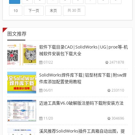
10
下一页
末页
共 30 页
图文推荐
软件下载目录CAD|SolidWorks|UG|proe等-机
械软件安装包下载大全
07/22
2471878
SolidWorks焊件库下载|铝型材库下载|附sw焊
件库添加配置使用教程
06/01
233110
迈迪工具集V6.0破解版注册码下载附安装方法
11/20
304696
溪风推荐SolidWorks插件工具箱自动出图，提