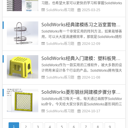
习题，也希望大家可以更快的学习和掌握SolidWorks
这款设计软件，虽然说软件只是设计的工具，但是如
SolidWorks练习题
2025-03-25
果我们都不会用软件，脑子里再好的设计方案也无法
表达出来，所以软件就是最好的途径，通过SolidWor
SolidWorks经典建模练习之浴室置物架的绘制，SolidWorks随形阵列实例分享
ks软件，我们可以将产品三维模型一比一的画...
SolidWorks有一个非常实用的阵列方法，如果能够善
用，可以大大提高建模效率，那就是SolidWorks随形
阵列，随形可以简单理解为跟随某个尺寸或几何关系
SolidWorks练习题
2024-12-09
自动发生有规律的变化。之前也给大家分享过很多Sol
idWorks随形阵列的实例，今天在给大家分享一个Soli
SolidWorks经典入门建模：塑料板凳的建模，你肯定见过这个产品
dWorks随形阵列的练习题，巩固...
SolidWorks作为一款实用的三维软件，被大多数的设
计师用来设计各个行业的产品，SolidWorks拥有强大
的建模、钣金、焊件、曲面、仿真等等模块，所以说
SolidWorks练习题
2024-11-08
搞设计，一定不要错过SolidWorks。今天溪风给大家
分享的SolidWorks练习题是我们的基础练习题，帮助
SolidWorks菱形钢丝网建模步骤分享附菱形网模型
大家熟悉命令，综合运用来绘制一...
SolidWorks练习每天一练，每天通过画图学SolidWor
ks命令。今天给大家分享的是SolidWorks菱形网的三
维建模方法，希望大家可以练习一下其中的建模思
SolidWorks练习题
2024-10-17
路，尤其是3D草图转换和分切线的使用方法奥。下面
就分享今天的SolidWorks练习题：SolidWorks菱形钢
丝网效果图...
2
3
4
5
6
7
8
9
1