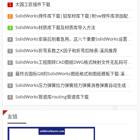
大国工匠插件下载
1
SolidWorks焊件库下载|铝型材库下载|附sw焊件库添加配置使用教程
2
SolidWorks材质库下载及材质库导入方法
3
SolidWorks安装后别着急用，这八个重要SolidWorks设置可以提高你的画图效率
4
SolidWorks折弯系数之K因子和折弯扣除表-溪风推荐
5
SolidWorks工程图转CAD图纸DWG格式映射文件无乱码可分层-溪风亲测推荐
6
最符合国标GB的SolidWorks图纸格式和图纸模板下载-溪风专用版
7
SolidWorks压力弹簧拉力弹簧扭力弹簧涡卷弹簧自动生成宏程序下载
8
SolidWorks管道库routing管道库下载
9
友链