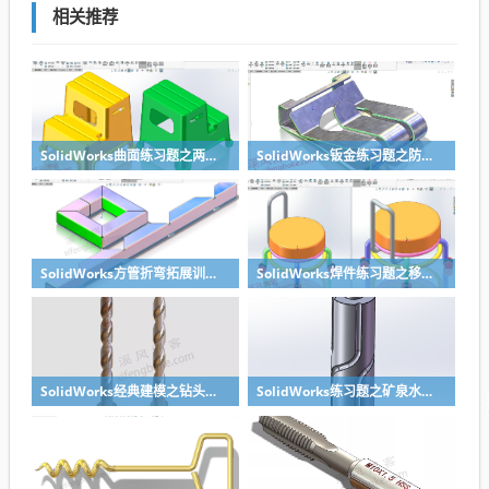
相关推荐
SolidWorks曲面练习题之两步踢凳建模，看似曲面实则特征
SolidWorks钣金练习题之防松档卡建模，钣金命令综合练习
SolidWorks方管折弯拓展训练，你会了吗？
SolidWorks焊件练习题之移动小矮凳，思路对了就不难
SolidWorks经典建模之钻头刀具的绘制，螺纹收尾是关键技巧
SolidWorks练习题之矿泉水瓶的绘制，难度不大主要是顶部螺纹的处理