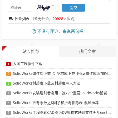
评论列表
（暂无评论，
20928
人围观）
还没有评论，来说两句吧...
站长推荐
热门文章
大国工匠插件下载
1
SolidWorks焊件库下载|铝型材库下载|附sw焊件库添加配置使用教程
2
SolidWorks材质库下载及材质库导入方法
3
SolidWorks安装后别着急用，这八个重要SolidWorks设置可以提高你的画图效率
4
SolidWorks折弯系数之K因子和折弯扣除表-溪风推荐
5
SolidWorks工程图转CAD图纸DWG格式映射文件无乱码可分层-溪风亲测推荐
6