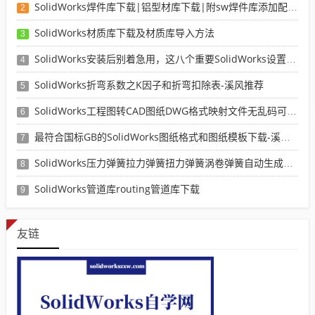
SolidWorks焊件库下载|铝型材库下载|附sw焊件库添加配置使用教程
2
SolidWorks材质库下载及材质库导入方法
3
SolidWorks安装后别着急用，这八个重要SolidWorks设置可以提高你的画图效率
4
SolidWorks折弯系数之K因子和折弯扣除表-溪风推荐
5
SolidWorks工程图转CAD图纸DWG格式映射文件无乱码可分层-溪风亲测推荐
6
最符合国标GB的SolidWorks图纸格式和图纸模板下载-溪风专用版
7
SolidWorks压力弹簧拉力弹簧扭力弹簧涡卷弹簧自动生成宏程序下载
8
SolidWorks管道库routing管道库下载
9
友链