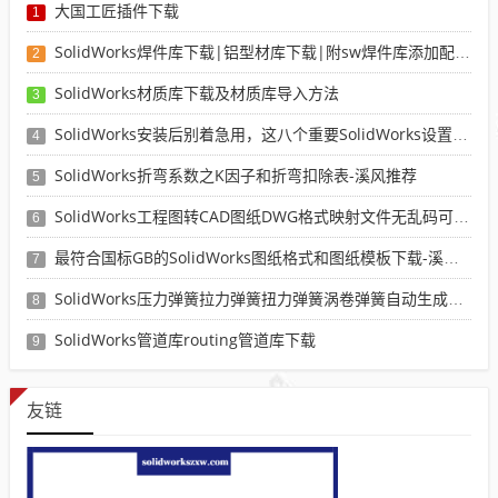
大国工匠插件下载
1
SolidWorks焊件库下载|铝型材库下载|附sw焊件库添加配置使用教程
2
SolidWorks材质库下载及材质库导入方法
3
SolidWorks安装后别着急用，这八个重要SolidWorks设置可以提高你的画图效率
4
SolidWorks折弯系数之K因子和折弯扣除表-溪风推荐
5
SolidWorks工程图转CAD图纸DWG格式映射文件无乱码可分层-溪风亲测推荐
6
最符合国标GB的SolidWorks图纸格式和图纸模板下载-溪风专用版
7
SolidWorks压力弹簧拉力弹簧扭力弹簧涡卷弹簧自动生成宏程序下载
8
SolidWorks管道库routing管道库下载
9
友链