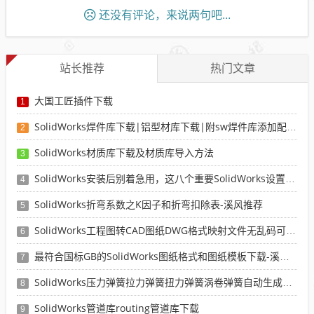
还没有评论，来说两句吧...
站长推荐
热门文章
大国工匠插件下载
1
SolidWorks焊件库下载|铝型材库下载|附sw焊件库添加配置使用教程
2
SolidWorks材质库下载及材质库导入方法
3
SolidWorks安装后别着急用，这八个重要SolidWorks设置可以提高你的画图效率
4
SolidWorks折弯系数之K因子和折弯扣除表-溪风推荐
5
SolidWorks工程图转CAD图纸DWG格式映射文件无乱码可分层-溪风亲测推荐
6
最符合国标GB的SolidWorks图纸格式和图纸模板下载-溪风专用版
7
SolidWorks压力弹簧拉力弹簧扭力弹簧涡卷弹簧自动生成宏程序下载
8
SolidWorks管道库routing管道库下载
9