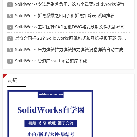
SolidWorks安装后别着急用，这八个重要SolidWorks设置可以提高你的画图效率
4
SolidWorks折弯系数之K因子和折弯扣除表-溪风推荐
5
SolidWorks工程图转CAD图纸DWG格式映射文件无乱码可分层-溪风亲测推荐
6
最符合国标GB的SolidWorks图纸格式和图纸模板下载-溪风专用版
7
SolidWorks压力弹簧拉力弹簧扭力弹簧涡卷弹簧自动生成宏程序下载
8
SolidWorks管道库routing管道库下载
9
友链