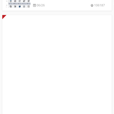
06/26
106187