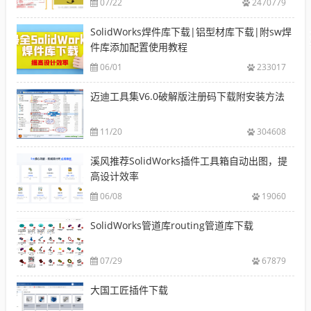
07/22
2470779
SolidWorks焊件库下载|铝型材库下载|附sw焊
件库添加配置使用教程
06/01
233017
迈迪工具集V6.0破解版注册码下载附安装方法
11/20
304608
溪风推荐SolidWorks插件工具箱自动出图，提
高设计效率
06/08
19060
SolidWorks管道库routing管道库下载
07/29
67879
大国工匠插件下载