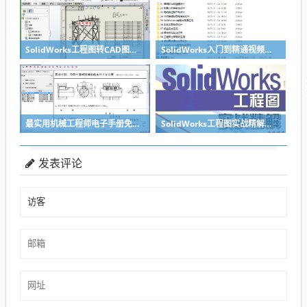
SolidWorks工程图转CAD图纸DWG格式映射文件无乱码可分层-溪风亲测推荐
SolidWorks入门到精通视频教程（适合sw2018-2026）
最实用机械工程师电子手册免费下载
SolidWorks工程图实战精解（SolidWorks模板制作教程）pdf及随书光盘-
发表评论