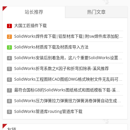
站长推荐
热门文章
大国工匠插件下载
1
SolidWorks焊件库下载|铝型材库下载|附sw焊件库添加配置使用教程
2
SolidWorks材质库下载及材质库导入方法
3
SolidWorks安装后别着急用，这八个重要SolidWorks设置可以提高你的画图效率
4
SolidWorks折弯系数之K因子和折弯扣除表-溪风推荐
5
SolidWorks工程图转CAD图纸DWG格式映射文件无乱码可分层-溪风亲测推荐
6
最符合国标GB的SolidWorks图纸格式和图纸模板下载-溪风专用版
7
SolidWorks压力弹簧拉力弹簧扭力弹簧涡卷弹簧自动生成宏程序下载
8
SolidWorks管道库routing管道库下载
9
友链