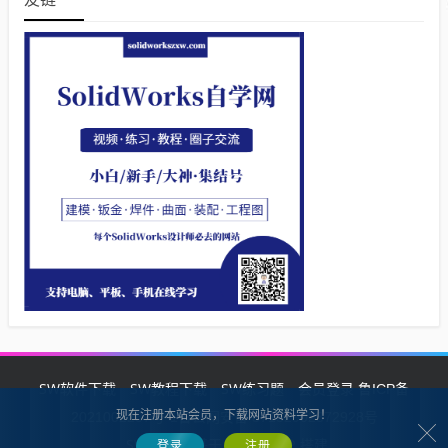
SW软件下载
SW教程下载
SW练习题
会员登录
鲁ICP备
现在注册本站会员，下载网站资料学习！
2021002287号-1鲁公网安备 37132902372928号
SW自学网
Z-BlogPHP
基于
搭建
登录
注册