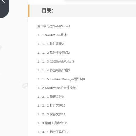
工具栏竖
向怎么恢
上一篇
目录：
复横向位
置？
第 1章 认识SolidWorks1
1．1 SolidWorks概述2
1．1．1 软件背景2
1．1．2 软件主要特点2
1．1．3 启动SolidWorks 3
1．1．4 界面功能介绍3
1．1．5 Feature Manager设计树8
1．2 SolidWorks的文件操作9
1．2．1 新建文件9
1．2．2 打开文件10
1．2．3 保存文件11
1．3 常用工具命令12
1．3．1 标准工具栏12