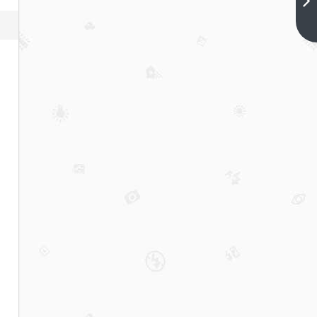
练习题之
喷嘴的建
下一篇
模，常规
命令和看
图综合练
习