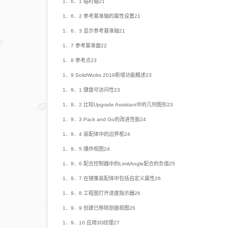
1．6．1 临时轴21
1．6．2 参考基准轴的属性设置21
1．6．3 显示参考基准轴21
1．7 参考基准面22
1．8 参考点23
1．9 SolidWorks 2019新增功能概述23
1．9．1 键盘可访问性23
1．9．2 比较Upgrade Assistant中的几何图形23
1．9．3 Pack and Go的改进性能24
1．9．4 装配体中的边界框24
1．9．5 爆炸视图24
1．9．6 配合控制器中的LimitAngle配合的负值25
1．9．7 在镜像装配体中包括自定义属性26
1．9．8 工程图打开进度指示器26
1．9．9 创建已移除剖面视图26
1．9．10 应用3D纹理27