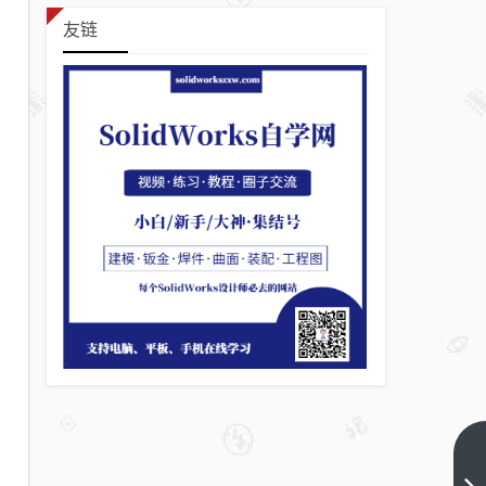
友链
solidworks