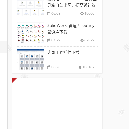
具箱自动出图，提高设计效
率
06/08
19060
SolidWorks管道库routing
管道库下载
07/29
67879
大国工匠插件下载
06/26
106187