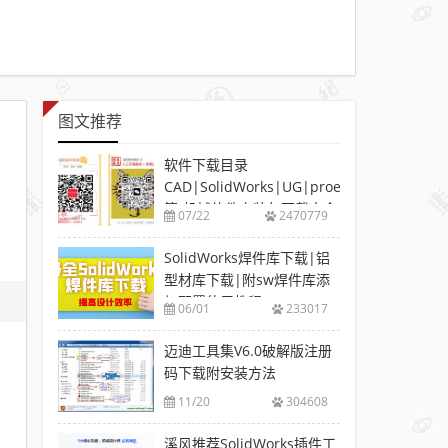
图文推荐
软件下载目录
CAD|SolidWorks|UG|proe
等-机械软件安装包下载大全
07/22
2470779
SolidWorks焊件库下载|铝
型材库下载|附sw焊件库添
加配置使用教程
06/01
233017
迈迪工具集V6.0破解版注册
码下载附安装方法
11/20
304608
溪风推荐SolidWorks插件工