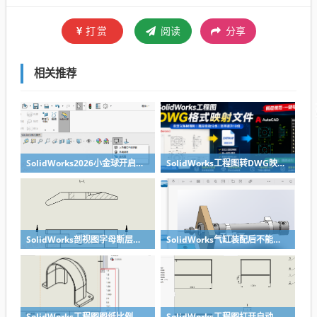
打赏
阅读
分享
相关推荐
SolidWorks2026小金球开启方法realview功能开启
SolidWorks工程图转DWG映射文件制作方法
SolidWorks剖视图字母断层无需手动修改，设置一下就好
SolidWorks气缸装配后不能移动？溪风给你解决方法
SolidWorks工程图图纸比例修改快速方法
SolidWorks工程图打开自动全屏方法