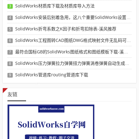
SolidWorks材质库下载及材质库导入方法
3
SolidWorks安装后别着急用，这八个重要SolidWorks设置可以提高你的画图效率
4
SolidWorks折弯系数之K因子和折弯扣除表-溪风推荐
5
SolidWorks工程图转CAD图纸DWG格式映射文件无乱码可分层-溪风亲测推荐
6
最符合国标GB的SolidWorks图纸格式和图纸模板下载-溪风专用版
7
SolidWorks压力弹簧拉力弹簧扭力弹簧涡卷弹簧自动生成宏程序下载
8
SolidWorks管道库routing管道库下载
9
友链