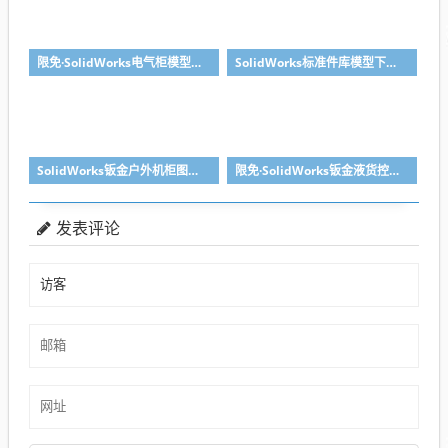
限免·SolidWorks电气柜模型GGD机柜，钣金特征参数完整
SolidWorks标准件库模型下载（多配置版）
SolidWorks钣金户外机柜图纸下载，带参数
限免·SolidWorks钣金液货控制台图纸下载
发表评论