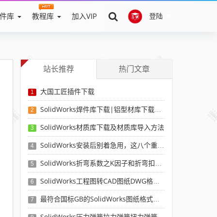
件库
教程库
加入VIP
登陆
站长推荐
热门文章
大国工匠插件下载
1
SolidWorks焊件库下载|铝型材库下载|附sw焊件库添加配置使用教程
2
SolidWorks材质库下载及材质库导入方法
3
SolidWorks安装后别着急用，这八个重要SolidWorks设置可以提高你的画图效率
4
SolidWorks折弯系数之K因子和折弯扣除表-溪风推荐
5
SolidWorks工程图转CAD图纸DWG格式映射文件无乱码可分层-溪风亲测推荐
6
最符合国标GB的SolidWorks图纸格式和图纸模板下载-溪风专用版
7
SolidWorks压力弹簧拉力弹簧扭力弹簧涡卷弹簧自动生成宏程序下载