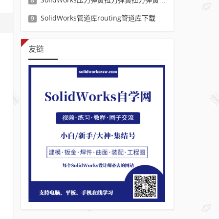
8
SolidWorks管道库routing管道库下载
9
友链