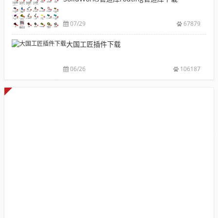
sw
率
全
焊
件
07/29
67879
库
大国工匠插件下载
添
加
配
06/26
106187
置
使
用
教
程