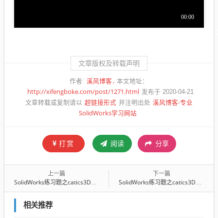
文章版权及转载声明
溪风博客
作者:
本文地址：
http://xifengboke.com/post/1271.html
发布于 2020-04-21
超链接形式
溪风博客-专业
文章转载或复制请以
并注明出处
SolidWorks学习网站
打赏
阅读
分享
上一篇
下一篇
SolidWorks练习题之catics3D18-M02（附做题步骤）
SolidWorks练习题之catics3D18-M03（附做题步骤）
相关推荐