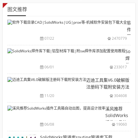
图文推荐
软
件
下
07/22
2470779
载
目
Solid
录
焊
CAD|
件
06/01
233017
等-
库
机
下
迈迪工具集V6.0破解版
械
载|
注册码下载附安装方法
软
铝
11/20
304608
件
型
安
材
溪风推荐
装
库
SolidWorks
包
下
插件工具箱
下
06/08
19060
载|
自动出图，
载
附
提高设计效
SolidWorks管道库routing管道库下载
大