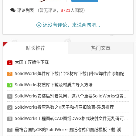
评论列表
（暂无评论，
8721
人围观）
还没有评论，来说两句吧...
站长推荐
热门文章
大国工匠插件下载
1
SolidWorks焊件库下载|铝型材库下载|附sw焊件库添加配置使用教程
2
SolidWorks材质库下载及材质库导入方法
3
SolidWorks安装后别着急用，这八个重要SolidWorks设置可以提高你的画图效率
4
SolidWorks折弯系数之K因子和折弯扣除表-溪风推荐
5
SolidWorks工程图转CAD图纸DWG格式映射文件无乱码可分层-溪风亲测推荐
6
最符合国标GB的SolidWorks图纸格式和图纸模板下载-溪风专用版
7