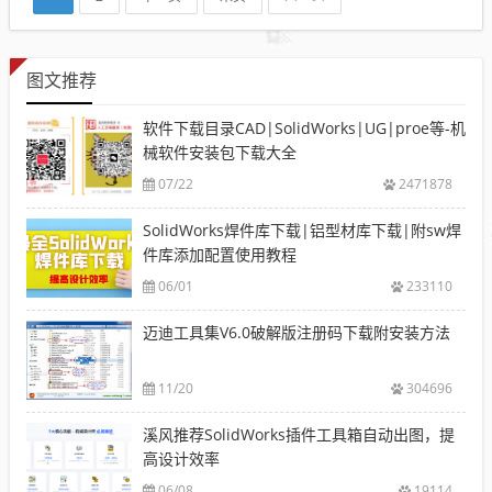
图文推荐
软件下载目录CAD|SolidWorks|UG|proe等-机
械软件安装包下载大全
07/22
2471878
SolidWorks焊件库下载|铝型材库下载|附sw焊
件库添加配置使用教程
06/01
233110
迈迪工具集V6.0破解版注册码下载附安装方法
11/20
304696
溪风推荐SolidWorks插件工具箱自动出图，提
高设计效率
06/08
19114