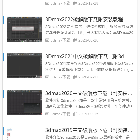
被Autodesk公司合并）基于PC系统的三维动画渲染
3dmax下载
2023-12-28
和制作软件。其前身是基于DOS操作系统的3D Studi
o系列软件。在Windows NT出现以前，工业级的CG
3Dmax2022破解版下载附安装教程
制作被...
3Dmax2022是不错的三维造型软件，很多家具家装
游戏等等设计师会用到，今天就给大家分享3Dmax20
22破解版的安装包，仅限软件测试等使用，版权归原
3dmax下载
2023-01-26
作者所有，侵删。3Dmax2022破解版下载地址：点
击下载网盘提取码：8888 解压密码：扫描下方二维
3Dmax2021中文破解版下载（附3dmax2021安装教程）
码，关注我们微信公众号:xfbkgz...
3Dmax2021软件界面3Dmax2021破解版下载3Dmax
2021中文破解版下载：点击下载网盘提取码：mgiw
解压密码：扫描底部二维码（关注溪风博客官方公众
3dmax下载
2020-09-21
号：xfbkgzh）,回复“解压密码”免费获取。3Dmax202
1安装教程1、下载溪风博客提供的3Dmax2021安装
3dmax2020中文破解版下载（附安装教程）
包，然后解压，找到S...
软件介绍3dsmax2020是一款非常好用的三维建模、
动画和渲染软件。3dmax2020新增功能：1.创建动画
预览改进2.倒角修改器预设并保存默认设置3.14个新
3dmax下载
2019-09-15
的OSL着色器4.Revit导入新的“Combine By”类型5.M
AXtoA PFlow实例节点6.复制+粘贴修饰符保持其自定
3dmax2019中文破解版下载（附安装教程）
义名称7...
软件介绍3dmax2019是目前3dmax最新的版本，是一