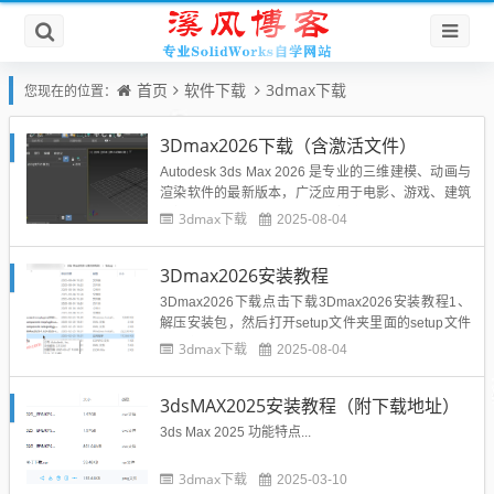
首页
软件下载
3dmax下载
您现在的位置：
3Dmax2026下载（含激活文件）
Autodesk 3ds Max 2026 是专业的三维建模、动画与
渲染软件的最新版本，广泛应用于电影、游戏、建筑
可视化等领域。其核心功能包括高级建模工具、物理
3dmax下载
2025-08-04
级渲染（OpenPBR默认材质）、实时视口预览及动
画制作系统，并支持USD格式增强跨软件协作。新版
3Dmax2026安装教程
本主要优化包括：性能提升：阵列/布尔等修改...
3Dmax2026下载点击下载3Dmax2026安装教程1、
解压安装包，然后打开setup文件夹里面的setup文件
进行安装。...
3dmax下载
2025-08-04
3dsMAX2025安装教程（附下载地址）
3ds Max 2025 功能特点...
3dmax下载
2025-03-10