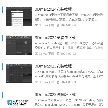
3Dmax2024安装教程
3Dmax2024安装包下载点击下载3Dmax2024安装教
程1、下载并解压安装包，然后双击打开安装包...
3dmax下载
2024-01-04
3Dmax2024安装包下载
Autodesk 3ds Max是一款专业的三维建模、动画和渲
染软件，可以用于影视、建筑、游戏等领域。它具有
丰富的建模工具和材质库，可以创建高质量的三维模
3dmax下载
2024-01-03
型。同时，它也具有强大的动画功能，可以实现复杂
的动画效果。另外，3ds Max还有强大的渲染引擎，
3Dmax2023安装教程
可以让用户轻松地渲染出高质量的图像和动画。总的
来...
3D Studio Max，常简称为3d Max或3ds MAX，是Di
screet公司开发的（后被Autodesk公司合并）基于PC
系统的三维动画渲染和制作软件。其前身是基于DOS
3dmax下载
2024-01-03
操作系统的3D Studio系列软件...
3Dmax2023破解版下载
3Dmax软件大家应该不陌生，3D Studio Max，常简
称为3d Max或3ds MAX，是Discreet公司开发的（后