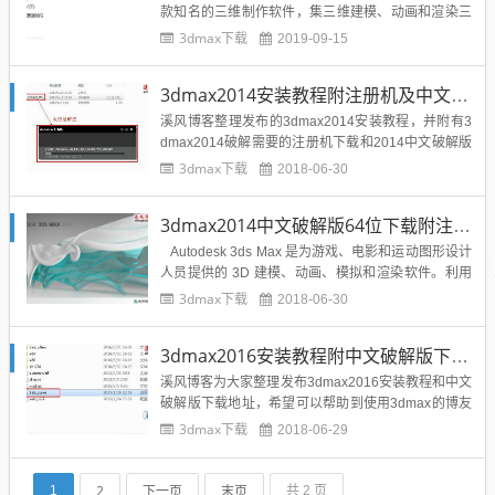
款知名的三维制作软件，集三维建模、动画和渲染三
大功能于一体，3dmax2019新版本带来了高级木材贴
3dmax下载
2019-09-15
图、OSL贴图和开放式明暗处理语言、图形布尔、3d
s Max Interactive等多项新功能。不过笔记本和电脑
3dmax2014安装教程附注册机及中文破解版下载地址
配置不是很好的用户建议不要安...
溪风博客整理发布的3dmax2014安装教程，并附有3
dmax2014破解需要的注册机下载和2014中文破解版
下载地址，希望可以帮助到用到的博友们！安装前准
3dmax下载
2018-06-30
备：3dmax2014中文破解版64位下载：点击下载3d
max2014安装教程与破解方法：1、下载溪风博客提
3dmax2014中文破解版64位下载附注册机及安装教程
供的软件下载地址，并解压3dsmax...
Autodesk 3ds Max 是为游戏、电影和运动图形设计
人员提供的 3D 建模、动画、模拟和渲染软件。利用
3ds Max2014三维建模、动画和渲染软件快速自定
3dmax下载
2018-06-30
义、进行协作以及创建三维内容。它为娱乐及专业人
士带来全新的、紧贴用户所需的功能以及增强。溪风
3dmax2016安装教程附中文破解版下载地址
博客整理官网发...
溪风博客为大家整理发布3dmax2016安装教程和中文
破解版下载地址，希望可以帮助到使用3dmax的博友
们。安装准备：3dmax2016中文破解版64位下载地
3dmax下载
2018-06-29
址：点击下载网盘提取码：nrt03dmax2016安装教程
与激活方法：1、下载3dmax2016并进行解压，点击s
etup进行安装：2、这时候...
2
下一页
末页
1
共 2 页