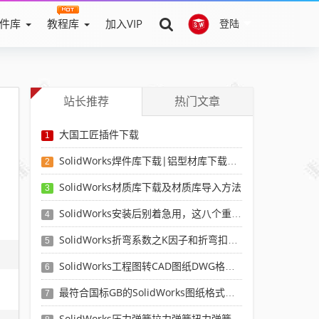
件库
教程库
加入VIP
登陆
站长推荐
热门文章
大国工匠插件下载
1
SolidWorks焊件库下载|铝型材库下载|附sw焊件库添加配置使用教程
2
SolidWorks材质库下载及材质库导入方法
3
SolidWorks安装后别着急用，这八个重要SolidWorks设置可以提高你的画图效率
4
SolidWorks折弯系数之K因子和折弯扣除表-溪风推荐
5
SolidWorks工程图转CAD图纸DWG格式映射文件无乱码可分层-溪风亲测推荐
6
最符合国标GB的SolidWorks图纸格式和图纸模板下载-溪风专用版
7
SolidWorks压力弹簧拉力弹簧扭力弹簧涡卷弹簧自动生成宏程序下载