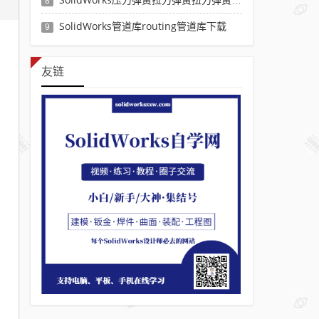
8
SolidWorks管道库routing管道库下载
9
友链