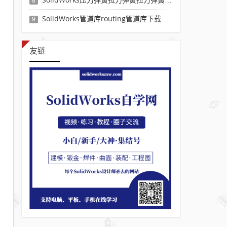
8
SolidWorks管道库routing管道库下载
9
友链