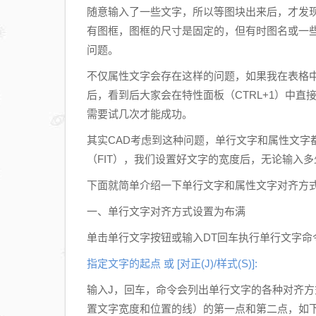
随意输入了一些文字，所以等图块出来后，才发
有图框，图框的尺寸是固定的，但有时图名或一
问题。
不仅属性文字会存在这样的问题，如果我在表格
后，看到后大家会在特性面板（CTRL+1）中
需要试几次才能成功。
其实CAD考虑到这种问题，单行文字和属性文字
（FIT），我们设置好文字的宽度后，无论输入
下面就简单介绍一下单行文字和属性文字对齐方
一、单行文字对齐方式设置为布满
单击单行文字按钮或输入DT回车执行单行文字命
指定文字的起点 或 [对正(J)/样式(S)]:
输入J，回车，命令会列出单行文字的各种对齐方
置文字宽度和位置的线）的第一点和第二点，如