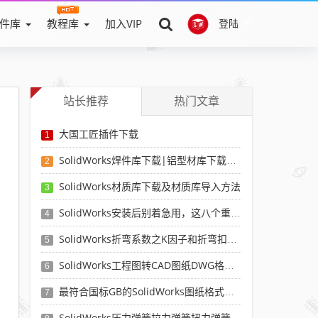
件库
教程库
加入VIP
登陆
站长推荐
热门文章
大国工匠插件下载
1
SolidWorks焊件库下载|铝型材库下载|附sw焊件库添加配置使用教程
2
SolidWorks材质库下载及材质库导入方法
3
SolidWorks安装后别着急用，这八个重要SolidWorks设置可以提高你的画图效率
4
SolidWorks折弯系数之K因子和折弯扣除表-溪风推荐
5
SolidWorks工程图转CAD图纸DWG格式映射文件无乱码可分层-溪风亲测推荐
6
最符合国标GB的SolidWorks图纸格式和图纸模板下载-溪风专用版
7
SolidWorks压力弹簧拉力弹簧扭力弹簧涡卷弹簧自动生成宏程序下载