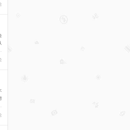
论
些
认
我
论
不
想
们
论