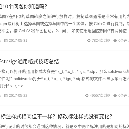
s常见10个问题你知道吗？
制草图?在相似的草图轮廓之间进行放样时，复制草图通常是非常有用的
anager设计树上选择草图或选择草图中的一个实体，按 Ctrl+C 进行复制，
面，按 Ctrl+V 将草图粘贴。2、问： 如何使用退回控制棒?有两种使
...
巧
0条评
2017-05-31
7824次浏览
打开stp\igs通用格式技巧总结
开的通用格式大多是*.x_t, *.x_b, *.igs, *.stp，那么solidworks
olidworks打开*.x_t, *.x_b, *.igs, *.stp格式的文件不显示东西怎
*.x_t, *.x...
巧
0条评
2017-05-22
49557次浏览
个标注样式相同但不一样？修改标注样式没有变化？
ad进行设计的时候都会遇到这种情况，就是图中两个标注用的是相同的标