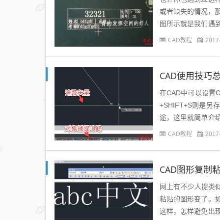
或者缺失的情况，
图所示就是我们遇
块后才发现文字出格
CAD教程
2017
CAD使用技巧总
在CAD中可以设置C
+SHIFT+S则
途，这里就简单介绍
的图形中去掉一部分图
CAD教程
2017
CAD图形复制
网上有不少人提类似
粘贴的图形变了。
这样，怎样避免出