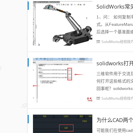
SolidWork
1、问： 如何复
式。从FeatureM
后选择一个基准面或平
方法：一是通过右手鼠
SolidWorks经验技
solidworks
三维软件用于交流互换可以打
何打开这些格式的文件呢？s
回事呢？solidworks打开
SolidWorks经验技
为什么CAD两
可能我们在使用c