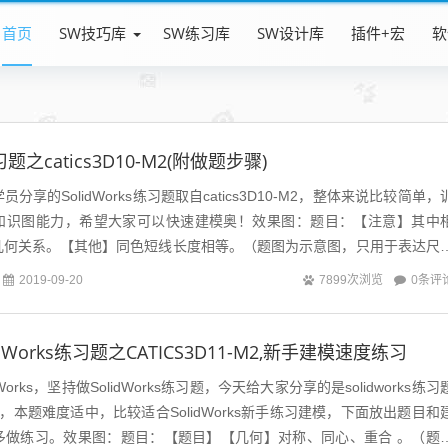
首页
SW技巧库
SW练习库
SW设计库
插件+宏
软
练习题之catics3D10-M2(附做题步骤)
s学员分享的SolidWorks练习题取自catics3D10-M2，整体来说比较简单，
和识图能力，希望大家可以快速建模奥！效果图：题目：【注意】其中
几何关系。【其他】同色短线长度相等。（题图为示意图，只用于表达尺
变化...
0条评
2019-09-20
7899次浏览
dWorks练习题之CATICS3D11-M2,新手建模速度练习
Works，坚持做SolidWorks练习题，今天给大家分享的是solidworks练习
1-M2，本题难度适中，比较适合SolidWorks新手练习建模，下面放出题目和
多做练习。效果图：题目：【题目】【几何】对称、同心、重合 。（题