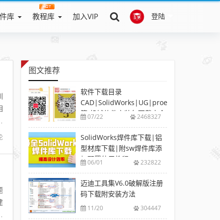
件库
教程库
加入VIP
登陆
图文推荐
软件下载目录
训
CAD|SolidWorks|UG|proe
相
等-机械软件安装包下载大全
07/22
2468327
寸
SolidWorks焊件库下载|铝
论
型材库下载|附sw焊件库添
加配置使用教程
06/01
232822
迈迪工具集V6.0破解版注册
题
码下载附安装方法
建
11/20
304447
图