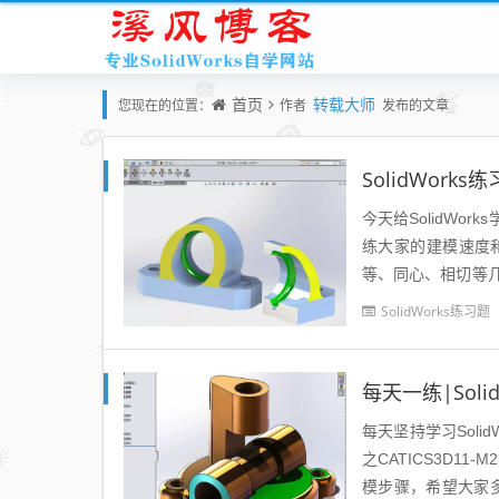
首页
转载大师
您现在的位置：
作者
发布的文章
SolidWorks
今天给SolidWork
练大家的建模速度
等、同心、相切等
和几何关系，由于参数
SolidWorks练习题
每天一练|Soli
每天坚持学习Solid
之CATICS3D1
模步骤，希望大家