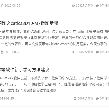
0条评
2019-08-25
10827次浏览
练习题之catics3D10-M7做题步骤
s的学员应该知道，我们选SolidWorks练习题大都是在catics比赛里面选的
基于先进网络竞赛系统（北京菁华锐航开发）开展的一项CAD技能应用比赛
一定的代表性，可以充分展示你对SolidWorks的使用程度，今天分享的
0条评
2019-08-23
12607次浏览
s/UG等软件新手学习方法建议
idWorks软件之前，不妨先了解下软件的学习方法。只有掌握了软件学
轻松地设计。 从事电脑教学已经N年了，经常会碰到很多学员问我：“
技巧或方法？”现我结合我教学经验以...
0条评
018-08-25
6067次浏览