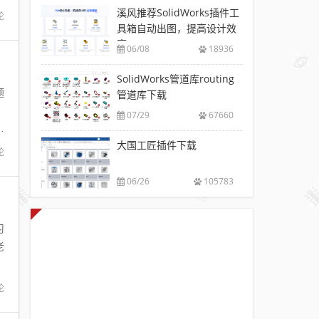
溪风推荐SolidWorks插件工
论
具箱自动出图，提高设计效
率
06/08
18936
SolidWorks管道库routing
题
管道库下载
。
07/29
67660
是
大国工匠插件下载
论
06/26
105783
习
老
论