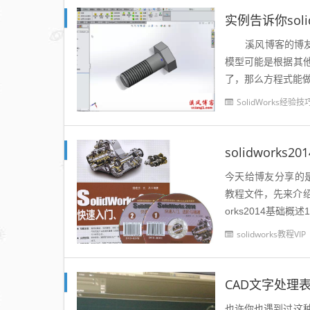
实例告诉你sol
溪风博客的博友们
模型可能是根据其
了，那么方程式能做
SolidWorks经验技
今天给博友分享的是S
教程文件，先来介绍一
orks2014基础概述1.
solidworks教程VIP
CAD文字处理
也许你也遇到过这