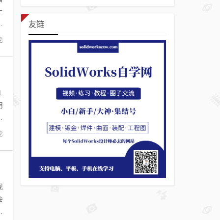
上
图
友链
论
L
用
定
论
现
会
了