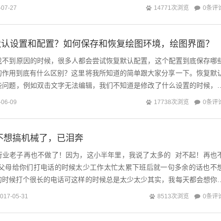
样例来详细讲解一下。CAD中...
0条评
-07-27
14771次浏览
默认设置和配置？如何保存和恢复绘图环境，绘图界面？
又找不到原因的时候，很多人都会尝试恢复默认配置，这个配置到底保存哪
的作用到底有什么区别？这里将我所知道的简单跟大家分享一下。恢复默
一些问题，例如双击文字无法编辑，我们不知道是修改了什么设置的时候，
AD的默认配置，操作很简单：输入...
0条评
-06-09
17738次浏览
也不想搞机械了，已泪奔
行业老子再也不做了！因为，这小半年里，我说了太多的 对不起！再也
，父母给你们打电话的时候太少工作太忙太累下班后就一句多余的话也不
的时候打个很长的电话可这样的时候总是太少太少其实，我每天都会想你
里对不起，爱人...
0条评
017-05-31
8513次浏览