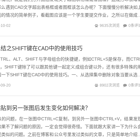
那么遇到CAD文字超出表格框或者图框该怎么办呢？下面慢慢分析解决如
到的情况的简单例子，看截图应该是一个学生要提交作业，之所以在做成
，应该是在图块中使用了属性文字，属...
0条评
-10-02
9635次浏览
结之SHIFT键在CAD中的使用技巧
TRL、ALT、SHIFT与字母组合的快捷键，例如CTRL+S是保存，而CTR
是另存，SHIFT键除了可以跟其他键一起定义成组合键以外，还有很多特殊的
一下SHIFT键在CAD中的使用技巧。一、从选择集中删除对象当要从选
...
0条评
-09-20
8902次浏览
粘贴到另一张图后发生变化如何解决？
的问题，在一张图中CTRL+C复制，到另外一张图中CTRL+V，结果发
如果不了解问题的原因，一定会觉得很奇怪。下面就跟大家讲一下为什么
现类似的问题。之前在博客和公众号里发过类似的文章，只是简单地介绍