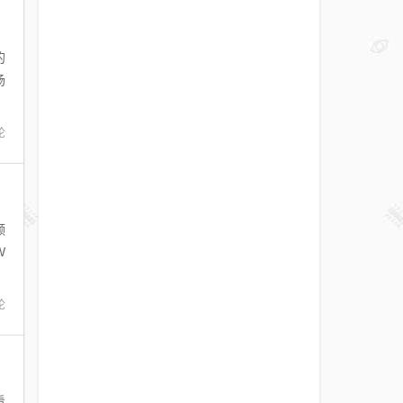
的
场
论
频
W
论
看