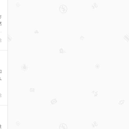
方
然
用
论
如
么
论
注