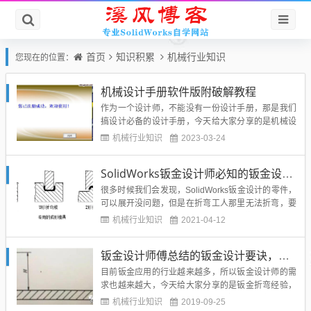
首页
知识积累
机械行业知识
您现在的位置：
机械设计手册软件版附破解教程
作为一个设计师，不能没有一份设计手册，那是我们
搞设计必备的设计手册，今天给大家分享的是机械设
计手册软件版，下载安装后就可以直接使用并且查
机械行业知识
2023-03-24
询，非常的方便，大家不用再去翻厚厚的纸质机械设
计手册共五册了，下面就给大家分享一下机械设计手
SolidWorks钣金设计师必知的钣金设计加工常识，知识储备很重要
册，已破解，仅供学习参考使用，有能力的用户请购
买正版...
很多时候我们会发现，SolidWorks钣金设计的零件，
可以展开没问题，但是在折弯工人那里无法折弯，要
么限位、要么卡刀等等问题，这就是我们的SolidWor
机械行业知识
2021-04-12
ks钣金设计工艺的问题，好的钣金设计工艺，也可以
让折弯工人轻松的实现折弯加工，而复杂工艺不友好
钣金设计师傅总结的钣金设计要诀，折弯经验堪称武功秘籍
的设计，只能拼焊或者重新设计，所以每个SolidW...
目前钣金应用的行业越来越多，所以钣金设计师的需
求也越来越大，今天给大家分享的是钣金折弯经验，
希望对于从事钣金的设计师有一定的借鉴意义。正
机械行业知识
2019-09-25