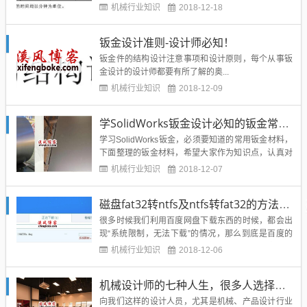
享的一份不错的钣金折弯工时的计算方式，大家可以
机械行业知识
2018-12-18
作为参考，结合自身公司的状况进行定时。1 折弯工
时定义及其组成项目1.1 折弯工时指生产车间进行折
钣金设计准则-设计师必知！
弯加工所发生的人工工时。1.2 折弯工时由准备工
时、操作工时和辅...
钣金件的结构设计注意事项和设计原则，每个从事钣
金设计的设计师都要有所了解的奥...
机械行业知识
2018-12-09
学SolidWorks钣金设计必知的钣金常用材料及性能
学习SolidWorks钣金，必须要知道的常用钣金材料，
下面整理的钣金材料，希望大家作为知识点，认真对
待：品名：不锈钢板 代号：SUS，STAINLESS STE
机械行业知识
2018-12-07
EL 常用型号：SUS304（18-8不锈钢，无磁性）
SUS3...
磁盘fat32转ntfs及ntfs转fat32的方法-亲测可用
很多时候我们利用百度网盘下载东西的时候，都会出
现“系统限制，无法下载”的情况，那么到底是百度的
问题还是我们电脑的问题呢？如下图所示：其实这个
机械行业知识
2018-12-06
情况使我们电脑磁盘的问题，我们的磁盘限制了大文
件的传输，也就是大于4G的文件拷贝和传输都会失
机械设计师的七种人生，很多人选择了最后一种
败，所以我们要通过下面的方法进行解决：1、点击
开始-运行-输入CMD...
向我们这样的设计人员，尤其是机械、产品设计行业