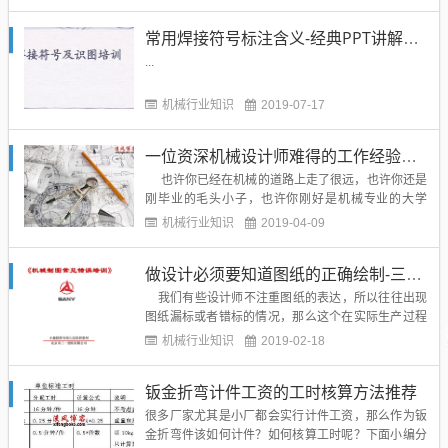
文：1.折弯折弯是利用压力迫使材料产生塑性变形，
从而形成具有一定角度和曲率形状的一种冲压工序。
常用焊接符号标注含义-经典PPT讲解收藏
常用的折弯包括V型折弯、Z型折弯和反压折弯等1.1
折弯的高度钣金折弯高...
...
机械行业知识
2019-07-17
一位资深机械设计师难得的工作经验与感悟
也许你已经在机械的道路上走了很远，也许你还是
刚毕业的毛头小子，也许你刚好是机械专业的大学
生，这篇文章是一位资深机械设计师难得的工作经验
机械行业知识
2019-04-09
与感悟，会给我们不同 年龄段，不同人生阶段的人不
同的启示，推荐给博友们正文：一、机械设计所要了
做设计必须要知道图纸的正确绘制-三一大企业内部常见图纸错误培训-溪风推荐
解的周边知识以及所要具备的观察视...
我们有些设计师不注重图纸的表达，所以往往出现
图纸漏标或者错标的情况，那么这个在实际生产过程
中其实危害是很大的，轻则零件二次加工，重则零件
机械行业知识
2019-02-18
报废，重新下料制作，所以作为一个合格的设计师，
我们应该有良好的图纸绘制和标注素养，这里溪风给
钣金折弯计件工资的工时核算方法推荐
博友们分享一套非常不错的图纸常见错误培训的P...
很多厂家尤其是小厂都会实行计件工资，那么作为钣
金折弯件该如何计件？如何核算工时呢？下面小编分