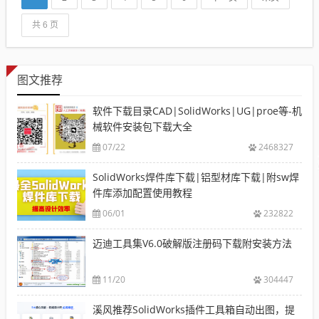
共 6 页
图文推荐
软件下载目录CAD|SolidWorks|UG|proe等-机
械软件安装包下载大全
07/22
2468327
SolidWorks焊件库下载|铝型材库下载|附sw焊
件库添加配置使用教程
06/01
232822
迈迪工具集V6.0破解版注册码下载附安装方法
11/20
304447
溪风推荐SolidWorks插件工具箱自动出图，提