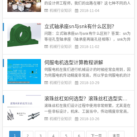
的设计师工程师，我们的出路在哪？这七种不同的人
生，或许我们大多数人还是第七种。。。开公司/工作
机械行业知识
2018-11-04
室有些人在职场摸爬滚打几年，选择了开公司，工作
室，建立自己的团队，有自己的业务体系，与帮别人
立式轴承座sn与snk有什么区别？
打工，自己创业是另外一种人生体验。就像好朋友高
总说的：以前自己打工，...
问题：立式轴承座sn与snk有什么区别？答案：sn为
等径孔型轴承座（轴承座两端孔径相等），snk为异
径孔型轴承座（轴承座两端孔径不相等）轴承座的科
机械行业知识
2018-11-02
学定义为装在汽轮机汽缸本体或基础上用来支撑轴承
的构件。在输送带机械行业中也不能缺少轴承座。既
伺服电机选型计算教程讲解
然轴承座这么重要，那么您知道轴承座的作用吗？今
天鑫达为您讲一讲...
伺服电机在我们进行机械设计的时候经常会用到，因
为伺服电机传动精度非常高，所以学会伺服电机的计
算与选型非常有必要，下面分享的伺服电机选型PPT
机械行业知识
2018-10-29
还不错，推荐给大家：...
滚珠丝杠如何选型？滚珠丝杠选型实例讲解
滚珠丝杠在我们设计过程中使用非常频繁，尤其是在
一些非标设计，机床、工装当中，传动精度非常高，
所以常常搭配伺服电机进行使用，作为传动机构，非
机械行业知识
2018-10-26
常的简单实用！下面是一个不错的ppt讲解滚珠丝杠的
选择，希望对大家有点帮助：...
2
3
4
5
6
下一页
末页
1