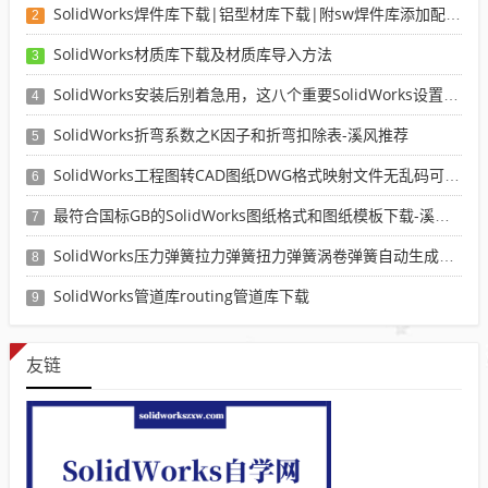
SolidWorks焊件库下载|铝型材库下载|附sw焊件库添加配置使用教程
2
SolidWorks材质库下载及材质库导入方法
3
SolidWorks安装后别着急用，这八个重要SolidWorks设置可以提高你的画图效率
4
SolidWorks折弯系数之K因子和折弯扣除表-溪风推荐
5
SolidWorks工程图转CAD图纸DWG格式映射文件无乱码可分层-溪风亲测推荐
6
最符合国标GB的SolidWorks图纸格式和图纸模板下载-溪风专用版
7
SolidWorks压力弹簧拉力弹簧扭力弹簧涡卷弹簧自动生成宏程序下载
8
SolidWorks管道库routing管道库下载
9
友链