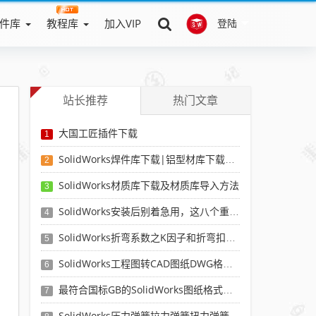
件库
教程库
加入VIP
登陆
站长推荐
热门文章
大国工匠插件下载
1
SolidWorks焊件库下载|铝型材库下载|附sw焊件库添加配置使用教程
2
SolidWorks材质库下载及材质库导入方法
3
SolidWorks安装后别着急用，这八个重要SolidWorks设置可以提高你的画图效率
4
SolidWorks折弯系数之K因子和折弯扣除表-溪风推荐
5
SolidWorks工程图转CAD图纸DWG格式映射文件无乱码可分层-溪风亲测推荐
6
最符合国标GB的SolidWorks图纸格式和图纸模板下载-溪风专用版
7
SolidWorks压力弹簧拉力弹簧扭力弹簧涡卷弹簧自动生成宏程序下载