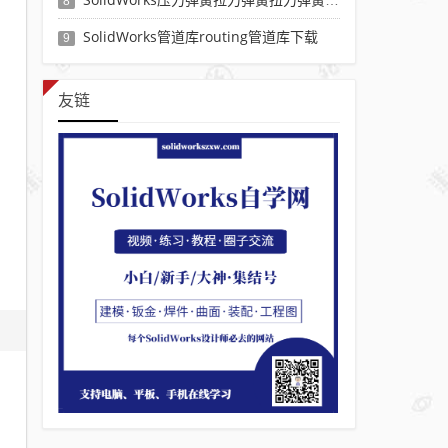
8
SolidWorks管道库routing管道库下载
9
友链