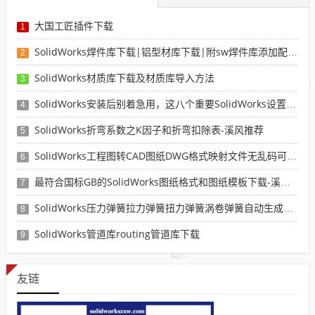
大国工匠插件下载
1
SolidWorks焊件库下载|铝型材库下载|附sw焊件库添加配置使用教程
2
SolidWorks材质库下载及材质库导入方法
3
SolidWorks安装后别着急用，这八个重要SolidWorks设置可以提高你的画图效率
4
SolidWorks折弯系数之K因子和折弯扣除表-溪风推荐
5
SolidWorks工程图转CAD图纸DWG格式映射文件无乱码可分层-溪风亲测推荐
6
最符合国标GB的SolidWorks图纸格式和图纸模板下载-溪风专用版
7
SolidWorks压力弹簧拉力弹簧扭力弹簧涡卷弹簧自动生成宏程序下载
8
SolidWorks管道库routing管道库下载
9
友链