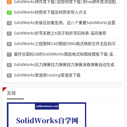
SolidWorks焊件库下载|铝型材库下载|附sw焊件库添加配置使用教程
2
SolidWorks材质库下载及材质库导入方法
3
SolidWorks安装后别着急用，这八个重要SolidWorks设置可以提高你的画图效率
4
SolidWorks折弯系数之K因子和折弯扣除表-溪风推荐
5
SolidWorks工程图转CAD图纸DWG格式映射文件无乱码可分层-溪风亲测推荐
6
最符合国标GB的SolidWorks图纸格式和图纸模板下载-溪风专用版
7
SolidWorks压力弹簧拉力弹簧扭力弹簧涡卷弹簧自动生成宏程序下载
8
SolidWorks管道库routing管道库下载
9
友链