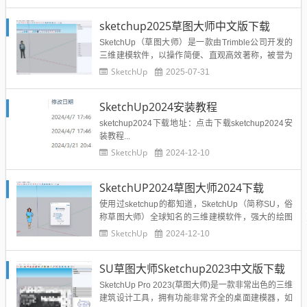
sketchup2025草图大师中文版下载
SketchUp（草图大师）是一款由Trimble公司开发的
三维建模软件，以操作简便、直观高效著称，被誉为
设计领域的“电子铅笔”。它支持快速创建建筑、景
SketchUp
2025-07-31
观、室内及工业设计等领域的3D模型，具备推拉生成
几何体、实时阴影日照分析、剖面生成、材质库应用
SketchUp2024安装教程
等功能，并可导出多种格式（如DWG、3DS）与其他
设计...
sketchup2024下载地址：点击下载sketchup2024安
装教程...
SketchUp
2024-12-10
SketchUP2024草图大师2024下载
使用过sketchup的都知道，SketchUp（简称SU，俗
称草图大师）全球知名的三维建模软件，强大的绘图
工具、建模渲染、扩展插件和渲染器模板、海量3D模
SketchUp
2024-12-10
型库及建模灯光材质渲染效果图，用于建筑师、城市
规划专家、等行业。这里分享的是sketchup2024版安
SU草图大师Sketchup2023中文版下载
装包，下载测试使用，资源取自网络，如有侵...
SketchUp Pro 2023(草图大师)是一款非常出色的三维
建筑设计工具，拥有功能非常齐全的桌面建模器，如