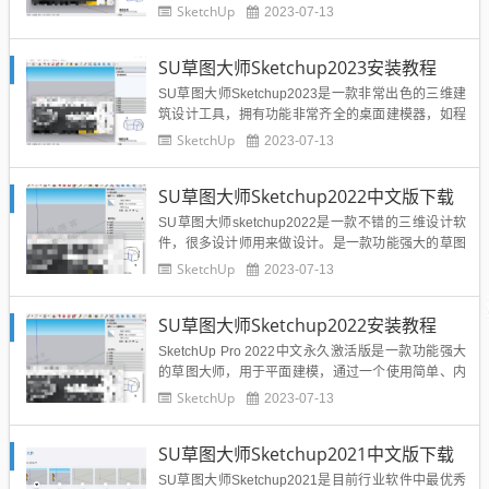
程式、图表、集中、设计发展、细节、文件等等，让
SketchUp
2023-07-13
用户可以尽情的发挥思维想法进行详细的创作。不同
于3dsmax，从设计的最初阶段到施工结束，SketchU
SU草图大师Sketchup2023安装教程
p 都非常有用。该软件用于平面建模，是...
SU草图大师Sketchup2023是一款非常出色的三维建
筑设计工具，拥有功能非常齐全的桌面建模器，如程
式、图表、集中、设计发展、细节、文件等等，让用
SketchUp
2023-07-13
户可以尽情的发挥思维想法进行详细的创作。不同于
3dsmax，从设计的最初阶段到施工结束，SketchUp
SU草图大师Sketchup2022中文版下载
都非常有用。该软件用于平面建模，是最适合于设...
SU草图大师sketchup2022是一款不错的三维设计软
件，很多设计师用来做设计。是一款功能强大的草图
大师，用于平面建模，通过一个使用简单、内容详尽
SketchUp
2023-07-13
的颜色、线条和文本提示指导系统，让用户不用键入
坐标，就能帮助其跟踪位置和完成相关建模操作，是
SU草图大师Sketchup2022安装教程
最适合于设计师使用的！SU草图大师Sketchup202
2...
SketchUp Pro 2022中文永久激活版是一款功能强大
的草图大师，用于平面建模，通过一个使用简单、内
容详尽的颜色、线条和文本提示指导系统，让用户不
SketchUp
2023-07-13
用键入坐标，就能帮助其跟踪位置和完成相关建模操
作，是最适合于设计师使用的！SU草图大师Sketchu
SU草图大师Sketchup2021中文版下载
p2022下载地址点击下载SU草图大师Sket...
SU草图大师Sketchup2021是目前行业软件中最优秀