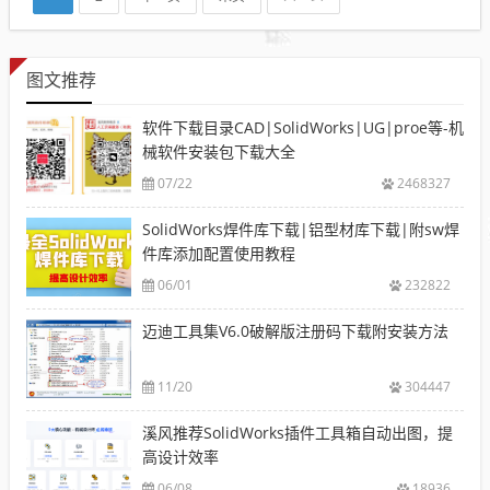
图文推荐
软件下载目录CAD|SolidWorks|UG|proe等-机
械软件安装包下载大全
07/22
2468327
SolidWorks焊件库下载|铝型材库下载|附sw焊
件库添加配置使用教程
06/01
232822
迈迪工具集V6.0破解版注册码下载附安装方法
11/20
304447
溪风推荐SolidWorks插件工具箱自动出图，提
高设计效率
06/08
18936