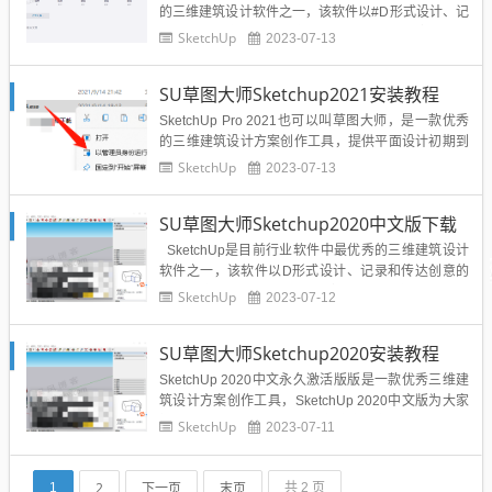
的三维建筑设计软件之一，该软件以#D形式设计、记
录和传达创意的最直观方式，能够在3D空间完成您的
SketchUp
2023-07-13
创意。SU草图大师Sketchup2021中文版下载点击下
载网盘提取码：6666SU草图大师Sketchup2021安装
SU草图大师Sketchup2021安装教程
教程点击查看...
SketchUp Pro 2021也可以叫草图大师，是一款优秀
的三维建筑设计方案创作工具，提供平面设计初期到
施工管理结束所需要的工具，简化用户的工作流程，
SketchUp
2023-07-13
用最直观的设计方式表达出用户的创意想法。提供的
设计工具包括了3D建模、绘制图表、开发设计、细节
SU草图大师Sketchup2020中文版下载
优化设计、编程、文档、图纸等方面。SU草图大师S
ke...
SketchUp是目前行业软件中最优秀的三维建筑设计
软件之一，该软件以D形式设计、记录和传达创意的
最直观方式，能够在3D空间完成您的创意。SU草图
SketchUp
2023-07-12
大师Sketchup2020软件下载点击下载网盘提取码：6
666SU草图大师Sketchup2020安装教程点击查看...
SU草图大师Sketchup2020安装教程
SketchUp 2020中文永久激活版版是一款优秀三维建
筑设计方案创作工具，SketchUp 2020中文版为大家
提供强大的工具，这里为大家搜集了全球最大的免费
SketchUp
2023-07-11
三维模型资源库，用户可以随时实用，有了SketchUp
2020中文版用户可以快速设计出自己的三维图形，能
够在3D空间完成您的创意，并快速...
2
下一页
末页
1
共 2 页