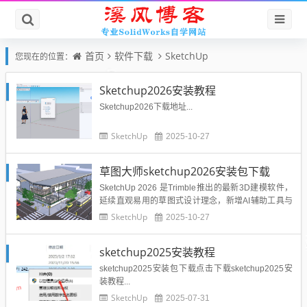
首页
软件下载
SketchUp
您现在的位置：
Sketchup2026安装教程
Sketchup2026下载地址...
SketchUp
2025-10-27
草图大师sketchup2026安装包下载
SketchUp 2026 是Trimble推出的最新3D建模软件，
延续直观易用的草图式设计理念，新增AI辅助工具与
实时渲染优化，支持更高效的建筑、室内及景观设计
SketchUp
2025-10-27
协作。强化BIM功能与云端模型库，提升复杂项目处
理能力，助力设计师快速实现创意可视化。SketchUp
sketchup2025安装教程
2026下载地址下载地址1（网盘提取...
sketchup2025安装包下载点击下载sketchup2025安
装教程...
SketchUp
2025-07-31