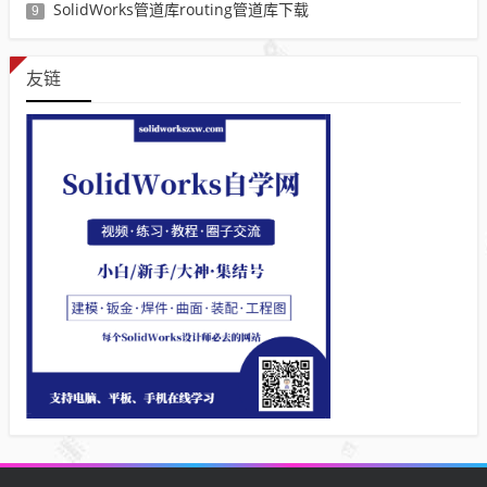
SolidWorks管道库routing管道库下载
9
友链