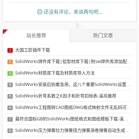
还没有评论，来说两句吧...
站长推荐
热门文章
大国工匠插件下载
1
SolidWorks焊件库下载|铝型材库下载|附sw焊件库添加配置使用教程
2
SolidWorks材质库下载及材质库导入方法
3
SolidWorks安装后别着急用，这八个重要SolidWorks设置可以提高你的画图效率
4
SolidWorks折弯系数之K因子和折弯扣除表-溪风推荐
5
SolidWorks工程图转CAD图纸DWG格式映射文件无乱码可分层-溪风亲测推荐
6
最符合国标GB的SolidWorks图纸格式和图纸模板下载-溪风专用版
7
SolidWorks压力弹簧拉力弹簧扭力弹簧涡卷弹簧自动生成宏程序下载
8