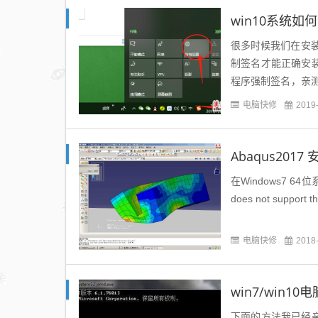
win10系统
很多时候我们在安
制签名才能正确安装，
程序强制签名，亲
置”。如下图所示2、
电脑快修
2019
Abaqus20
在Windows7 64位
does not support t
电脑快修
2018
win7/win
下面的方法我已经亲