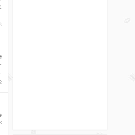
员
论
溃
下
.
论
码
x