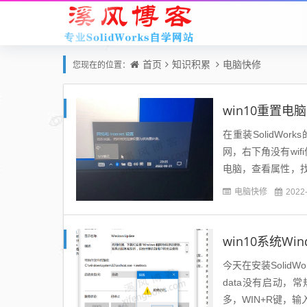
首页
知识积累
电脑快修
您现在的位置：
win10重置电
在重装SolidWo
网，右下角没有wi
电脑，查看属性，
可以正常连无线wifi
电脑快修
2022
win10系统W
今天在安装SolidW
data没有启动，
多，WIN+R键，输入 