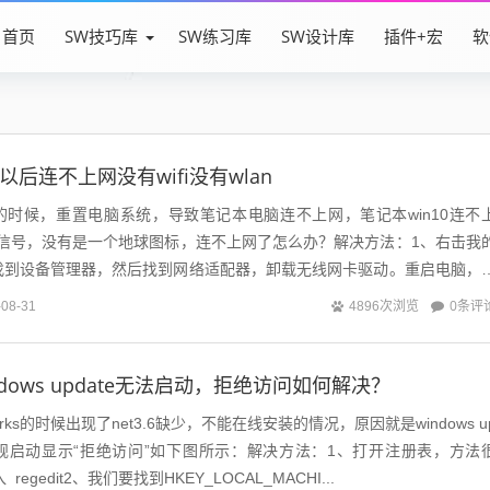
首页
SW技巧库
SW练习库
SW设计库
插件+宏
软
脑以后连不上网没有wifi没有wlan
rks的时候，重置电脑系统，导致笔记本电脑连不上网，笔记本win10连不
fi信号，没有是一个地球图标，连不上网了怎么办？解决方法：1、右击我
找到设备管理器，然后找到网络适配器，卸载无线网卡驱动。重启电脑，
了然后我们就可...
0条评
-08-31
4896次浏览
indows update无法启动，拒绝访问如何解决？
orks的时候出现了net3.6缺少，不能在线安装的情况，原因就是windows u
常规启动显示“拒绝访问”如下图所示：解决方法：1、打开注册表，方法
regedit2、我们要找到HKEY_LOCAL_MACHI...