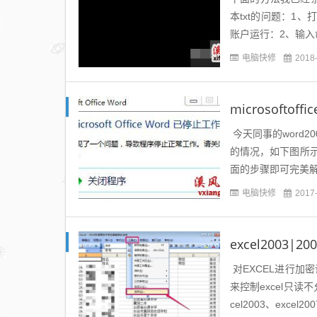
本txt的问题：1
账户运行：2、输入命令reg
电脑快修
2018
microsofto
今天同事的word200
的情况，如下图所
面的步骤即可完美解决
电脑快修
2017
excel2003
对EXCEL进行加
来控制excel只读
cel2003、exce