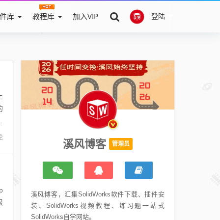
件库
教程库
加入VIP
登陆
上
的
就
论
溪风博客
管理员
p
溪风博客，汇集SolidWorks软件下载、插件安
很
装、SolidWorks视频教程、练习题一站式
SolidWorks自学网站。