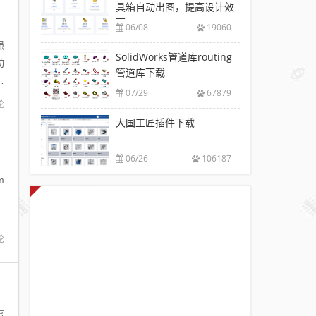
具箱自动出图，提高设计效
率
06/08
19060
强
SolidWorks管道库routing
动
管道库下载
设
07/29
67879
论
大国工匠插件下载
06/26
106187
m
论
事