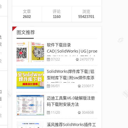
论
文章
评论
浏览
2602
1160
55423701
图文推荐
法
索
软件下载目录
CAD|SolidWorks|UG|proe
题
等-机械软件安装包下载大全
07/22
2470779
论
SolidWorks焊件库下载|铝
型材库下载|附sw焊件库添
加配置使用教程
06/01
233017
如
迈迪工具集V6.0破解版注册
面
码下载附安装方法
候
11/20
304608
论
溪风推荐SolidWorks插件工