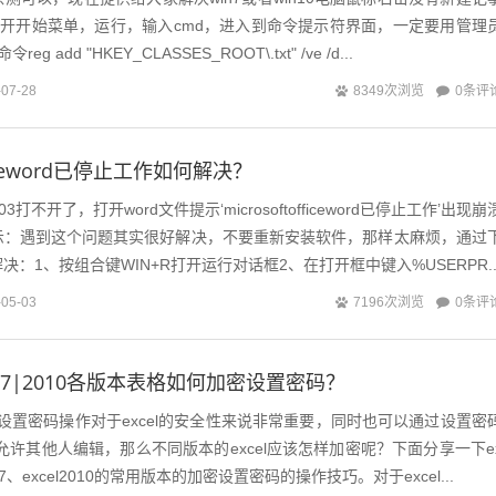
、打开开始菜单，运行，输入cmd，进入到命令提示符界面，一定要用管理
 add "HKEY_CLASSES_ROOT\.txt" /ve /d...
0条评
-07-28
8349次浏览
fficeword已停止工作如何解决？
3打不开了，打开word文件提示‘microsoftofficeword已停止工作’出现崩
示：遇到这个问题其实很好解决，不要重新安装软件，那样太麻烦，通过
：1、按组合键WIN+R打开运行对话框2、在打开框中键入%USERPR..
0条评
-05-03
7196次浏览
|2007|2010各版本表格如何加密设置密码？
密设置密码操作对于excel的安全性来说非常重要，同时也可以通过设置密
不允许其他人编辑，那么不同版本的excel应该怎样加密呢？下面分享一下e
l2007、excel2010的常用版本的加密设置密码的操作技巧。对于excel...