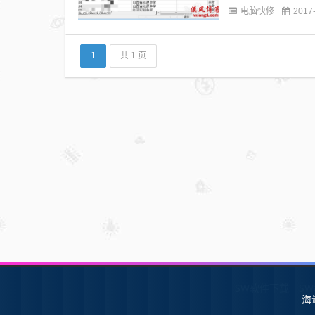
电脑快修
2017
1
共 1 页
SW软件下载
S
海