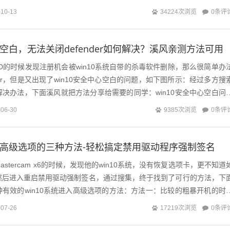
0条评
-10-13
34224次浏览
心空白，无法关闭defender如何解决？溪风亲测方法可用
CAD的时候发现注册机会被win10系统自带的杀毒软件删除，那么很简单办
der，但是又出现了win10安全中心空白的问题，如下图所示：经过多方搜
决办法，下面溪风就把方法分享给需要的同学：win10安全中心空白问
n...
0条评
-06-30
9385次浏览
进入高级选项的三种方法-轻松搞定禁用驱动程序强制签名
stercam x6的时候，发现他的win10系统，没有恢复选项卡，更不知道
然后进入重启禁用驱动强制签名，通过搜集，终于找到了可行的方法，下
有效的win10系统进入高级选项的方法：方法一：比较的粗暴开机的时
的时候强制...
0条评
-07-26
17219次浏览