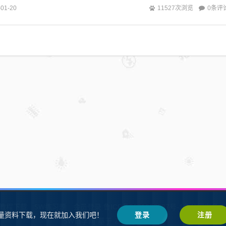
0条评
-01-20
11527次浏览
W教程下载
SW练习题
会员登录
鲁ICP备2021002287号-1鲁公网安备 37
量资料下载，现在就加入我们吧！
登录
注册
SW自学网
Z-BlogPHP
基于
搭建