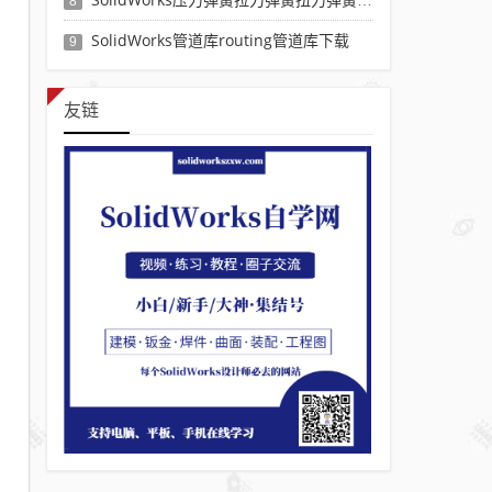
8
SolidWorks管道库routing管道库下载
9
友链