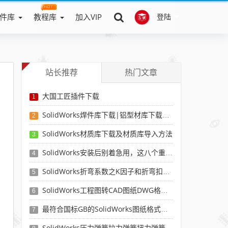
件库
教程库
加入VIP
登陆
站长推荐
热门文章
大国工匠插件下载
1
SolidWorks焊件库下载|铝型材库下载|附sw焊件库添加配置使用教程
2
SolidWorks材质库下载及材质库导入方法
3
SolidWorks安装后别着急用，这八个重要SolidWorks设置可以提高你的画图效率
4
SolidWorks折弯系数之K因子和折弯扣除表-溪风推荐
5
SolidWorks工程图转CAD图纸DWG格式映射文件无乱码可分层-溪风亲测推荐
6
最符合国标GB的SolidWorks图纸格式和图纸模板下载-溪风专用版
7
SolidWorks压力弹簧拉力弹簧扭力弹簧涡卷弹簧自动生成宏程序下载