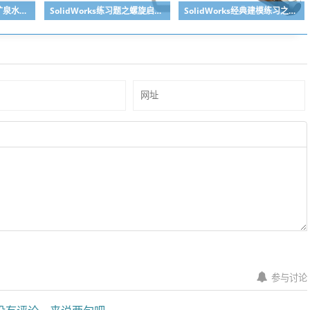
SolidWorks练习题之矿泉水瓶的绘制，难度不大主要是顶部螺纹的处理
SolidWorks练习题之螺旋启瓶器，螺旋头是关键
SolidWorks经典建模练习之丝锥攻丝钻头的绘制，常规命令练习
参与讨论