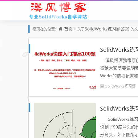
首页
SolidWorks练习题答案
您现在的位置：
关于
的文
SolidWork
溪风博客独家原创的S
将给大家简要说明我
Works的选项配置
SolidWorks练习题
SolidWor
SolidWorks
说到了90度弯头
形弯头，如下图所示