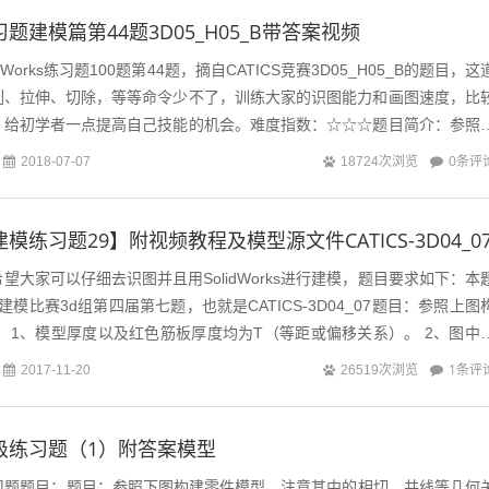
s练习题建模篇第44题3D05_H05_B带答案视频
Works练习题100题第44题，摘自CATICS竞赛3D05_H05_B的题目，这
列、拉伸、切除，等等命令少不了，训练大家的识图能力和画图速度，比
，给初学者一点提高自己技能的机会。难度指数：☆☆☆题目简介：参照
0条评
2018-07-07
18724次浏览
ks建模练习题29】附视频教程及模型源文件CATICS-3D04_0
望大家可以仔细去识图并且用SolidWorks进行建模，题目要求如下：本
S建模比赛3d组第四届第七题，也就是CATICS-3D04_07题目：参照上图
 1、模型厚度以及红色筋板厚度均为T（等距或偏移关系）。 2、图中
大...
1条评
2017-11-20
26519次浏览
ks高级练习题（1）附答案模型
s高级练习题题目：题目：参照下图构建零件模型。注意其中的相切、共线等几何