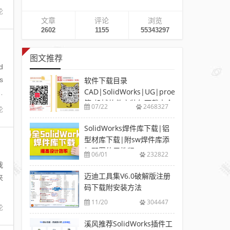
论
文章
评论
浏览
2602
1155
55343297
图文推荐
d
s
软件下载目录
CAD|SolidWorks|UG|proe
：
等-机械软件安装包下载大全
07/22
2468327
论
SolidWorks焊件库下载|铝
型材库下载|附sw焊件库添
加配置使用教程
06/01
232822
我
迈迪工具集V6.0破解版注册
来
码下载附安装方法
11/20
304447
论
溪风推荐SolidWorks插件工