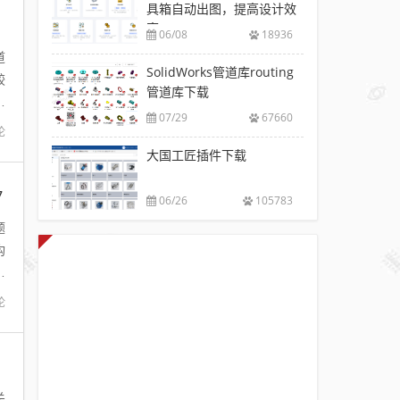
具箱自动出图，提高设计效
率
06/08
18936
道
SolidWorks管道库routing
较
管道库下载
图
07/29
67660
论
大国工匠插件下载
7
06/26
105783
题
构
同
论
关