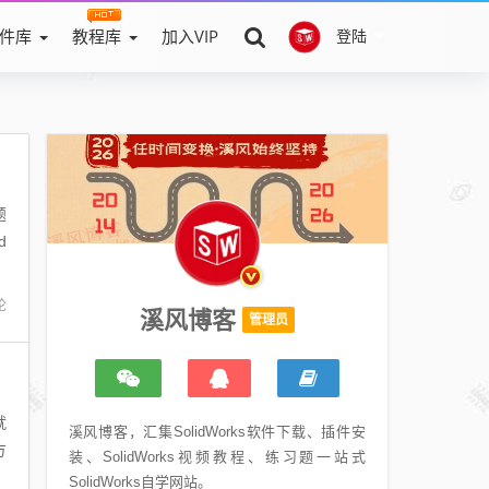
件库
教程库
加入VIP
登陆
题
d
论
溪风博客
管理员
就
溪风博客，汇集SolidWorks软件下载、插件安
方
装、SolidWorks视频教程、练习题一站式
SolidWorks自学网站。