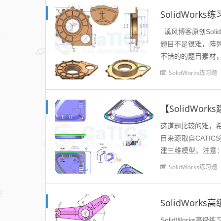
SolidWork
溪风博客原创Solid
题目不是很难，阵
不错的的题目素材
构建立体模型，...
SolidWorks练习题
【SolidWor
这道题比较的难，希
目来源取自CATIC
建三维模型，注意：
色表示的区域，其形状
SolidWorks练习题
SolidWor
SolidWork