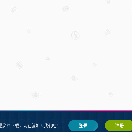
W教程下载
SW练习题
会员登录
鲁ICP备2021002287号-1鲁公网安备 37
量资料下载，现在就加入我们吧！
登录
注册
SW自学网
Z-BlogPHP
基于
搭建