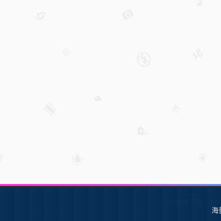
SW软件下载
S
海