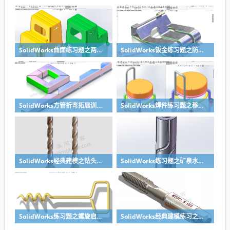
SolidWorks曲面练习题之两步踢凳建模，看似曲面实则特征
SolidWorks钣金练习题之防松档卡建模，钣金命令综合练习
SolidWorks方管折弯拓展训练，你会了吗？
SolidWorks焊件练习题之移动小矮凳，思路对了就不难
SolidWorks经典建模之钻头刀具的绘制，螺纹收尾是关键技巧
SolidWorks练习题之矿泉水瓶的绘制，难度不大主要是顶部螺纹的处理
SolidWorks练习题之螺旋启瓶器，螺旋头是关键
SolidWorks经典建模练习之丝锥攻丝钻头的绘制，常规命令练习