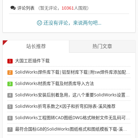
评论列表
（暂无评论，
10361
人围观）
还没有评论，来说两句吧...
站长推荐
热门文章
大国工匠插件下载
1
SolidWorks焊件库下载|铝型材库下载|附sw焊件库添加配置使用教程
2
SolidWorks材质库下载及材质库导入方法
3
SolidWorks安装后别着急用，这八个重要SolidWorks设置可以提高你的画图效率
4
SolidWorks折弯系数之K因子和折弯扣除表-溪风推荐
5
SolidWorks工程图转CAD图纸DWG格式映射文件无乱码可分层-溪风亲测推荐
6
最符合国标GB的SolidWorks图纸格式和图纸模板下载-溪风专用版
7