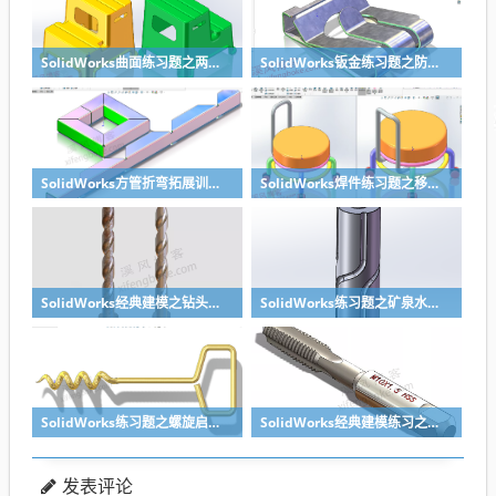
SolidWorks曲面练习题之两步踢凳建模，看似曲面实则特征
SolidWorks钣金练习题之防松档卡建模，钣金命令综合练习
SolidWorks方管折弯拓展训练，你会了吗？
SolidWorks焊件练习题之移动小矮凳，思路对了就不难
SolidWorks经典建模之钻头刀具的绘制，螺纹收尾是关键技巧
SolidWorks练习题之矿泉水瓶的绘制，难度不大主要是顶部螺纹的处理
SolidWorks练习题之螺旋启瓶器，螺旋头是关键
SolidWorks经典建模练习之丝锥攻丝钻头的绘制，常规命令练习
发表评论