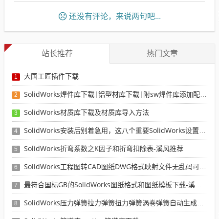
还没有评论，来说两句吧...
站长推荐
热门文章
大国工匠插件下载
1
SolidWorks焊件库下载|铝型材库下载|附sw焊件库添加配置使用教程
2
SolidWorks材质库下载及材质库导入方法
3
SolidWorks安装后别着急用，这八个重要SolidWorks设置可以提高你的画图效率
4
SolidWorks折弯系数之K因子和折弯扣除表-溪风推荐
5
SolidWorks工程图转CAD图纸DWG格式映射文件无乱码可分层-溪风亲测推荐
6
最符合国标GB的SolidWorks图纸格式和图纸模板下载-溪风专用版
7
SolidWorks压力弹簧拉力弹簧扭力弹簧涡卷弹簧自动生成宏程序下载
8