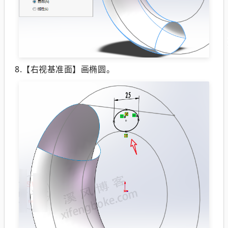
8.【右视基准面】画椭圆。