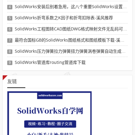
SolidWorks安装后别着急用，这八个重要SolidWorks设置可以提高你的画图效率
4
SolidWorks折弯系数之K因子和折弯扣除表-溪风推荐
5
SolidWorks工程图转CAD图纸DWG格式映射文件无乱码可分层-溪风亲测推荐
6
最符合国标GB的SolidWorks图纸格式和图纸模板下载-溪风专用版
7
SolidWorks压力弹簧拉力弹簧扭力弹簧涡卷弹簧自动生成宏程序下载
8
SolidWorks管道库routing管道库下载
9
友链