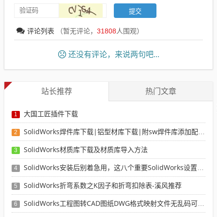
评论列表
（暂无评论，
31808
人围观）
还没有评论，来说两句吧...
站长推荐
热门文章
大国工匠插件下载
1
SolidWorks焊件库下载|铝型材库下载|附sw焊件库添加配置使用教程
2
SolidWorks材质库下载及材质库导入方法
3
SolidWorks安装后别着急用，这八个重要SolidWorks设置可以提高你的画图效率
4
SolidWorks折弯系数之K因子和折弯扣除表-溪风推荐
5
SolidWorks工程图转CAD图纸DWG格式映射文件无乱码可分层-溪风亲测推荐
6