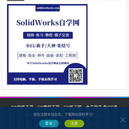
SW软件下载
SW教程下载
SW练习题
会员登录
鲁ICP备
现在注册本站会员，下载网站资料学习！
2021002287号-1鲁公网安备 37132902372928号
SW自学网
Z-BlogPHP
基于
搭建
登录
注册