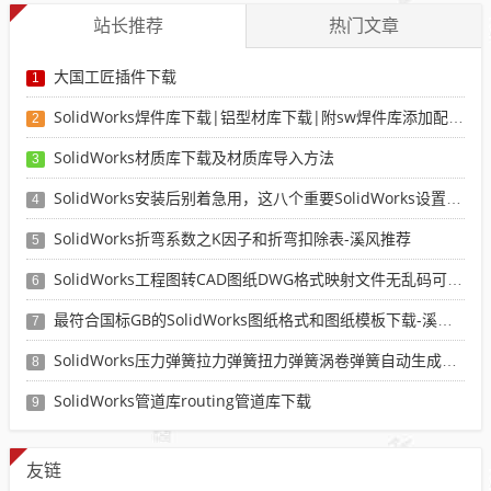
站长推荐
热门文章
大国工匠插件下载
1
SolidWorks焊件库下载|铝型材库下载|附sw焊件库添加配置使用教程
2
SolidWorks材质库下载及材质库导入方法
3
SolidWorks安装后别着急用，这八个重要SolidWorks设置可以提高你的画图效率
4
SolidWorks折弯系数之K因子和折弯扣除表-溪风推荐
5
SolidWorks工程图转CAD图纸DWG格式映射文件无乱码可分层-溪风亲测推荐
6
最符合国标GB的SolidWorks图纸格式和图纸模板下载-溪风专用版
7
SolidWorks压力弹簧拉力弹簧扭力弹簧涡卷弹簧自动生成宏程序下载
8
SolidWorks管道库routing管道库下载
9
友链